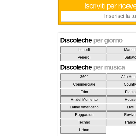
Iscriviti per ric
Discoteche
per giorno
Lunedi
Marted
Venerdi
Sabat
Discoteche
per musica
360°
Afro Hou
Commerciale
Countr
Edm
Elettro
Hit del Momento
House
Latino Americano
Live
Reggaeton
Reviva
Techno
Tranc
Urban