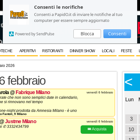
Consenti le norifiche
Consenti le norifiche
Consenti a PapidO.it di inviare le notifiche al tuo
Consenti a PapidO.it di inviare le notifiche al tuo
computer per essere sempre aggiornato
computer per essere sempre aggiornato
Blocca
Blocca
Consenti
Consenti
Powered by SendPulse
Powered by SendPulse
OTECHE
APERITIVI
RISTORANTI
DINNER SHOW
LOCALI
FESTE
aio 2026
Calendario Eventi
<
<
6 febbraio
>
Ottobre 2026
rola
@
Fabrique Milano
venerdì 6 febbraio
rate che non sono semplici date in calendario,
Lun
Mar
Mer
Gio
Ven
Sab
Dom
Lun
che si rinnovano nel tempo
1
2
3
4
 one-night prodotta da Amnesia Milano - è uno
 Fantoli, 9 Milano
capace in breve tempo di saper costruire
5
6
7
8
9
10
11
3
ttesa, appartenenza e che
venerdì 6 febbraio
@
Justme Milano
venerdì 6 febbraio
al Fabrique di Milano
ni ✆ 3332434799
12
13
14
15
16
🎟️ Acquista
17
18
10