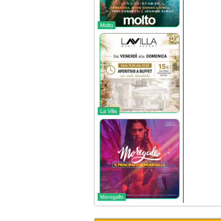
Molto
La Villa
Moregallo