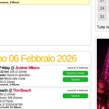
19
20
21
22
23
24
25
17
Camoens, 2 Milano
26
27
28
29
30
31
24
31
Tutte l
no 06 Febbraio 2026
Friday
@
Justme Milano
venerdì 6 febbraio
 Dj Set
15€ (1 Drink)
Scarica Invito
tuito
Tavoli in Aperitivo
Set
Menù alla Carta
Tavolo
€ (1 Drink)
Camoens, 2 Milano
 (5 Ingressi)
ni ✆
3332434799
Beach
@
The Beach
venerdì 6 febbraio
5€ (1 Drink)
Tavolo
Uomo 30€ Donna
€ (5 Pass)
ni ✆ 3332434799
 Corelli, 62 Milano