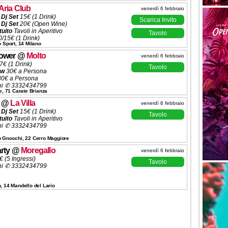
Aria Club
venerdì 6 febbraio
 Dj Set
15€ (1 Drink)
Scarica Invito
 Dj Set
20€ (Open Wine)
tuito
Tavoli in Aperitivo
Tavolo
/15€ (1 Drink)
o Sport, 14 Milano
ta
200€ (6 Ingressi)
ve
500€ (10 Ingressi)
ower
@
Molto
venerdì 6 febbraio
solle
600€ (10 Ingressi)
7€
(1 Drink)
ni ✆ 3332434799
Tavolo
ow
30€ a Persona
0€ a Persona
ni ✆ 3332434799
le, 71 Carate Brianza
@
La Villa
venerdì 6 febbraio
 Dj Set
15€ (1 Drink)
Tavolo
tuito
Tavoli in Aperitivo
ni ✆ 3332434799
o Gnocchi, 22 Cerro Maggiore
rty
@
Moregallo
venerdì 6 febbraio
 (5 Ingressi)
Tavolo
ni ✆ 3332434799
, 14 Mandello del Lario