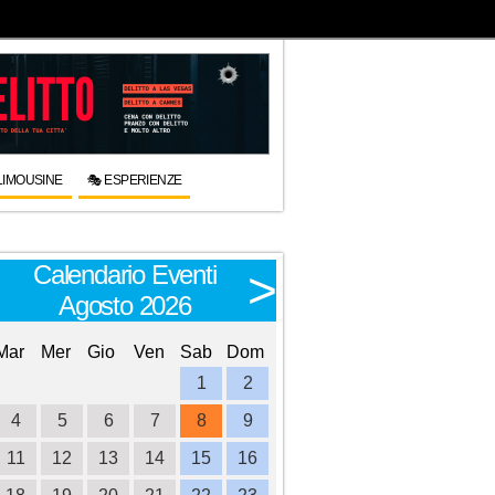
LIMOUSINE
🎭 ESPERIENZE
Calendario Eventi
Calendario E
<
>
Agosto 2026
Settembre 
Mar
Mer
Gio
Ven
Sab
Dom
Lun
Mar
Mer
Gio
Ve
1
2
1
2
3
4
4
5
6
7
8
9
7
8
9
10
1
11
12
13
14
15
16
14
15
16
17
1