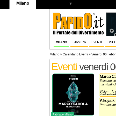
Milano
Select Language
▼
MILANO
STASERA
EVENTI
DISC
Milano
>
Calendario Eventi
> Venerdi 06 Febbr
Eventi
venerdi 0
Marco Ca
Esistono se
ma rituali 
Vision – la
Via Gaudenzio
di queste, 
identità, a
Afrojack
2026
torna 
Prenotazio
Fabrique Milano