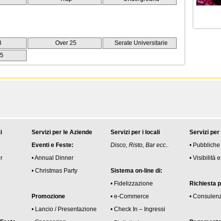
8
Over 25
Serate Universitarie
25
i
Servizi per le Aziende
Servizi per i locali
Servizi per
Eventi e Feste:
Disco, Risto, Bar ecc..
• Pubbliche
r
• Annual Dinner
• Visibilità
• Christmas Party
Sistema on-line di:
• Fidelizzazione
Richiesta 
Promozione
• e-Commerce
• Consulen
• Lancio / Presentazione
• Check In – Ingressi