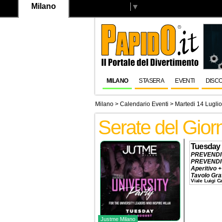
Milano
Select Language
▼
MILANO
STASERA
EVENTI
DISC
Milano
>
Calendario Eventi
> Martedi 14 Lugli
Serate del Gior
Tuesday 
PREVENDI
PREVENDI
Aperitivo +
Tavolo Gra
Viale Luigi 
Cena + Dj 
Ingresso
1
Tavolo P
Prenotazio
Justme Milano