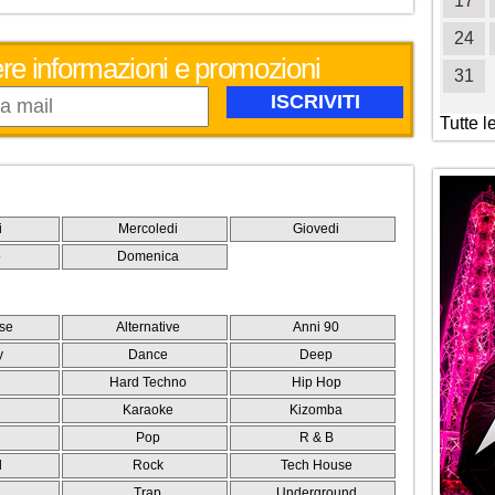
19
20
21
22
23
24
25
17
26
27
28
29
30
31
24
evere informazioni e promozioni
31
Tutte l
i
Mercoledi
Giovedi
o
Domenica
se
Alternative
Anni 90
y
Dance
Deep
Hard Techno
Hip Hop
Karaoke
Kizomba
Pop
R & B
l
Rock
Tech House
e
Trap
Underground