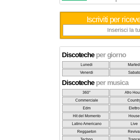
Iscriviti per ric
Discoteche
per giorno
Lunedi
Marted
Venerdi
Sabat
Discoteche
per musica
360°
Afro Hou
Commerciale
Countr
Edm
Elettro
Hit del Momento
House
Latino Americano
Live
Reggaeton
Reviva
Techno
Tranc