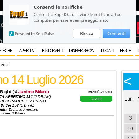
Consenti le norifiche
Consenti le norifiche
Consenti a PapidO.it di inviare le notifiche al tuo
Consenti a PapidO.it di inviare le notifiche al tuo
computer per essere sempre aggiornato
computer per essere sempre aggiornato
Blocca
Blocca
Consenti
Consenti
Powered by SendPulse
Powered by SendPulse
OTECHE
APERITIVI
RISTORANTI
DINNER SHOW
LOCALI
FESTE
o 2026
no 14 Luglio 2026
Calendario Eventi
<
<
>
Ottobre 2026
Night
@
Justme Milano
martedì 14 luglio
TA APERITIVO 13€
(2 DRINK)
Lun
Mar
Mer
Gio
Ven
Sab
Dom
Lun
Tavolo
TA SERATA 15€
(2 DRINK)
 Dj Set
15€ (1 Drink)
1
2
3
4
tuito
Tavoli in Aperitivo
Camoens, 2 Milano
Set
Menù alla Carta
5
6
7
8
9
10
11
3
5€ Uomo e Donna
ROMO
200€ (6 Pass)
ni ✆ 3332434799
12
13
14
15
16
17
18
10