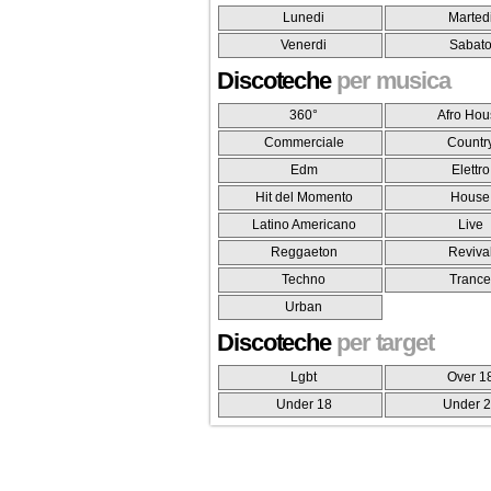
Lunedi
Marted
Venerdi
Sabat
Discoteche
per musica
360°
Afro Hou
Commerciale
Countr
Edm
Elettro
Hit del Momento
House
Latino Americano
Live
Reggaeton
Reviva
Techno
Tranc
Urban
Discoteche
per target
Lgbt
Over 1
Under 18
Under 