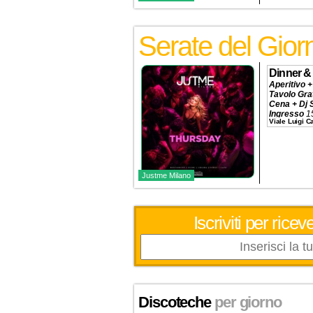
Serate del Gior
Dinner &
Aperitivo +
Tavolo Gra
Cena + Dj 
Ingresso
1
Viale Luigi 
Tavolo
320€
Prenotazio
Justme Milano
Iscriviti per ric
Discoteche
per giorno