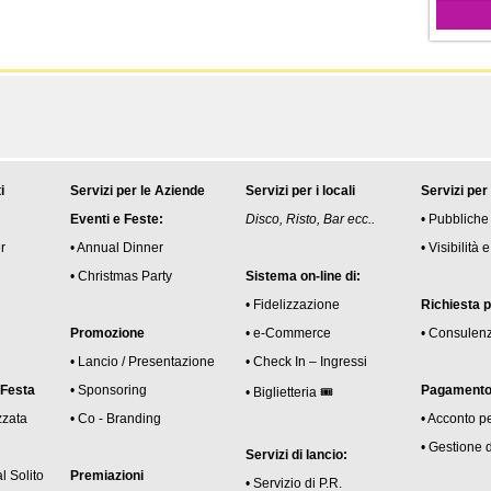
i
Servizi per le Aziende
Servizi per i locali
Servizi per
Eventi e Feste:
Disco, Risto, Bar ecc..
• Pubbliche
r
• Annual Dinner
• Visibilità
• Christmas Party
Sistema on-line di:
• Fidelizzazione
Richiesta 
Promozione
• e-Commerce
• Consulen
• Lancio / Presentazione
• Check In – Ingressi
 Festa
• Sponsoring
Pagamento 
• Biglietteria 🎟
zzata
• Co - Branding
• Acconto p
• Gestione 
Servizi di lancio:
l Solito
Premiazioni
• Servizio di P.R.