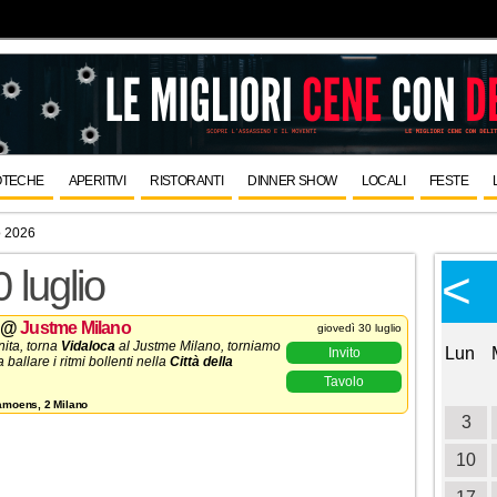
OTECHE
APERITIVI
RISTORANTI
DINNER SHOW
LOCALI
FESTE
o 2026
Calendario Eventi
<
<
 luglio
>
Ottobre 2026
@
Justme Milano
giovedì 30 luglio
inita, torna
Vidaloca
al Justme Milano, torniamo
Lun
Mar
Mer
Gio
Ven
Sab
Dom
Lun
Invito
 ballare i ritmi bollenti nella
Città della
Tavolo
1
2
3
4
Camoens, 2 Milano
nto è per giovedi 30 luglio a Milano, con la
5
6
7
8
9
10
11
3
Night Reggaeton
, Hip Hop e Dance Hall per
a di puro Fuego
12
13
14
15
16
17
18
10