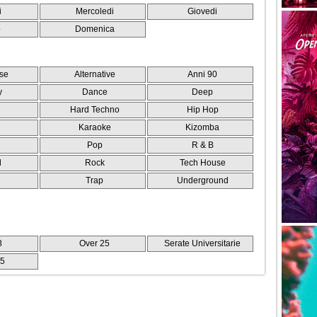
i
Mercoledi
Giovedi
o
Domenica
se
Alternative
Anni 90
y
Dance
Deep
Hard Techno
Hip Hop
Karaoke
Kizomba
Pop
R & B
l
Rock
Tech House
e
Trap
Underground
8
Over 25
Serate Universitarie
25