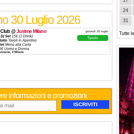
19
20
21
22
23
24
25
17
26
27
28
29
30
31
24
no 30 Luglio 2026
31
 Club
@
Justme Milano
giovedì 30 luglio
Tutte l
 Dj Set
15€ (1 Drink)
Tavolo
tuito
Tavoli in Aperitivo
Set
Menù alla Carta
5€ Uomo e Donna
Camoens, 2 Milano
 (5 Ingressi)
ni ✆
3332434799
evere informazioni e promozioni