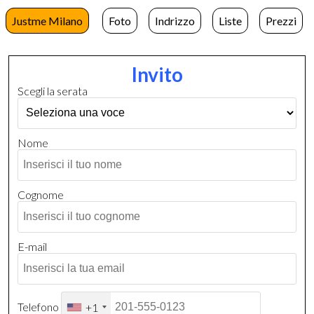
Justme Milano
Foto
Indrizzo
Liste
Prezzi
Invito
Scegli la serata
Nome
Cognome
E-mail
Telefono
+1