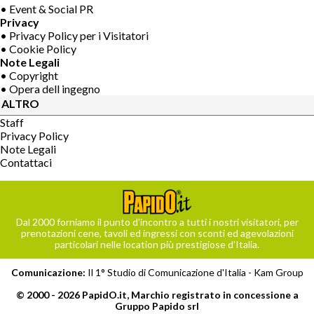
• Event & Social PR
Privacy
• Privacy Policy per i Visitatori
• Cookie Policy
Note Legali
• Copyright
• Opera dell ingegno
ALTRO
Staff
Privacy Policy
Note Legali
Contattaci
Dal 2000 forniamo il punto d’incontro a tutti i nostri visitatori, per
prenotazioni cene, tavoli ed ingressi con sconti ed agevolazioni
particolari nelle location più prestigiose d’Italia.
Comunicazione:
Il 1° Studio di Comunicazione d'Italia -
Kam Group
© 2000 - 2026 PapidO.it, Marchio registrato in concessione a
Gruppo Papido srl