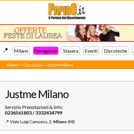
📍️
Milano
Ferragosto
Stasera
Eventi
Discoteche
Milano
>
Discoteca
>
Justme Milano
Justme Milano
Servizio Prenotazioni & Info:
📍️
Viale Luigi Camoens, 2,
Milano
(Mi)