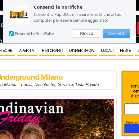
Consenti le norifiche
Consenti le norifiche
Consenti a PapidO.it di inviare le notifiche al tuo
Consenti a PapidO.it di inviare le notifiche al tuo
computer per essere sempre aggiornato
computer per essere sempre aggiornato
Blocca
Blocca
Consenti
Consenti
Powered by SendPulse
Powered by SendPulse
OTECHE
APERITIVI
RISTORANTI
DINNER SHOW
LOCALI
FESTE
Underground Milano
Milano – Locali, Discoteche, Serate in Lista Papido
Iscri
om
disc
Autorizzo a