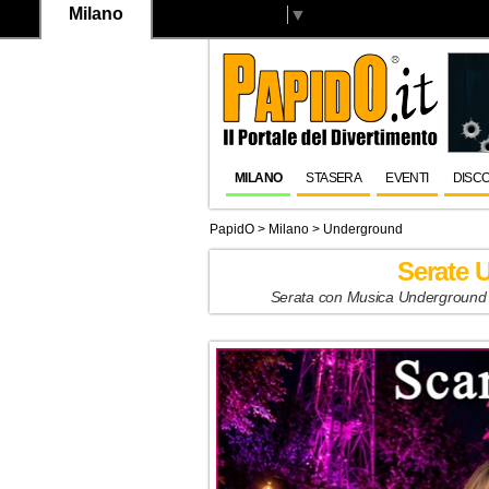
Milano
Select Language
▼
MILANO
STASERA
EVENTI
DISC
PapidO
>
Milano
>
Underground
Serate 
Serata con Musica Underground a 