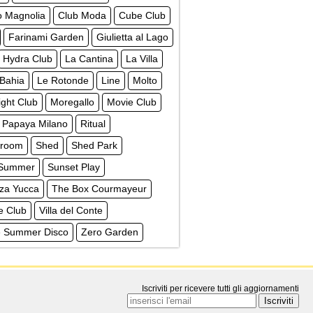
o Magnolia
Club Moda
Cube Club
Farinami Garden
Giulietta al Lago
Hydra Club
La Cantina
La Villa
 Bahia
Le Rotonde
Line
Molto
ght Club
Moregallo
Movie Club
Papaya Milano
Ritual
troom
Shed
Shed Park
 Summer
Sunset Play
zza Yucca
The Box Courmayeur
e Club
Villa del Conte
ge Summer Disco
Zero Garden
Iscriviti per ricevere tutti gli aggiornamenti