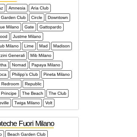
az
Amnesia
Aria Club
 Garden Club
Circle
Downtown
que Milano
Gate
Gattopardo
wood
Justme Milano
lub Milano
Lime
Mad
Madison
ini Generali
Mib Milano
tha
Nomad
Papaya Milano
doca
Philipp’s Club
Pineta Milano
Redroom
Republic
 Principe
The Beach
The Club
ville
Twiga Milano
Volt
teche Fuori Milano
lo
Beach Garden Club