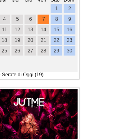
1
2
1
2
3
4
4
5
6
7
8
9
7
8
9
10
1
11
12
13
14
15
16
14
15
16
17
1
18
19
20
21
22
23
21
22
23
24
2
25
26
27
28
29
30
28
29
30
e Serate di Oggi (19)