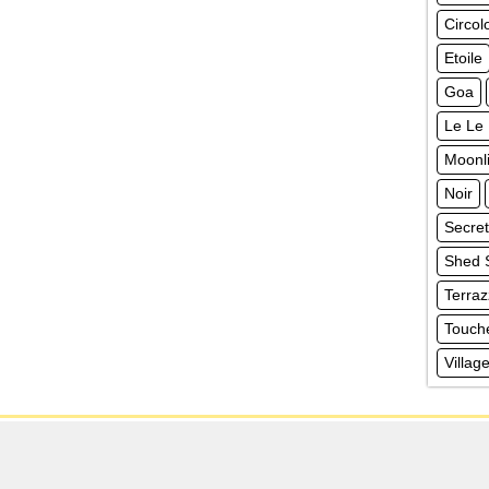
Circol
Etoile
Goa
Le Le
Moonli
Noir
Secre
Shed
Terra
Touch
Villa