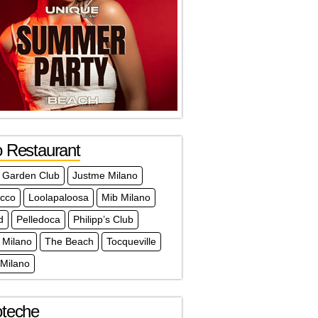
o Restaurant
 Garden Club
Justme Milano
acco
Loolapaloosa
Mib Milano
d
Pelledoca
Philipp’s Club
 Milano
The Beach
Tocqueville
 Milano
oteche