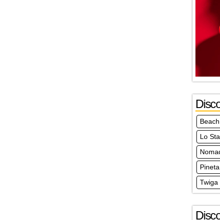
Disc
Beach
Lo St
Noma
Pineta
Twiga
Disc