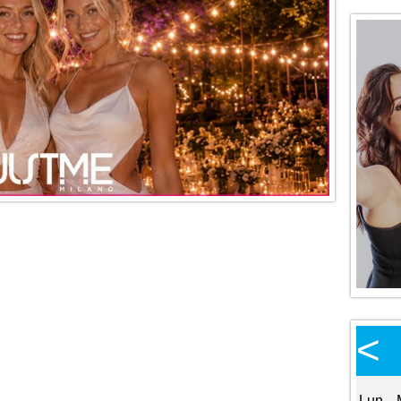
Calendario Eventi
<
<
>
Ottobre 2026
Lun
Mar
Mer
Gio
Ven
Sab
Dom
Lun