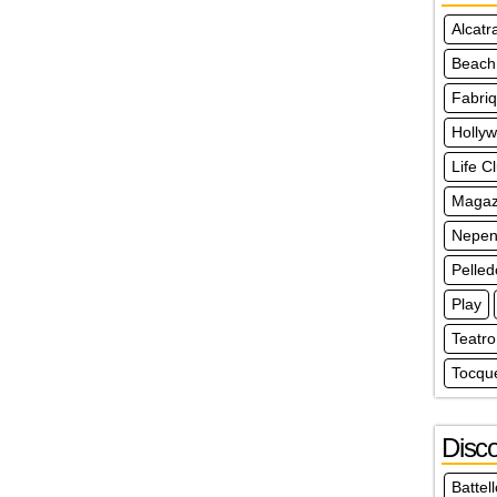
Alcatr
Beach
Fabri
Holly
Life C
Magazz
Nepen
Pelle
Play
Teatro
Tocque
Disco
Battel