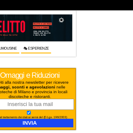
LIMOUSINE
🎭 ESPERIENZE
Omaggi e Riduzioni
viti alla nostra newsletter per ricevere
aggi, sconti e agevolazioni
nelle
oteche di Milano e provincia in locali
discoteche e ristoranti.
l trattamento dei dati ai sensi del (D.Lgs. 196/2003)