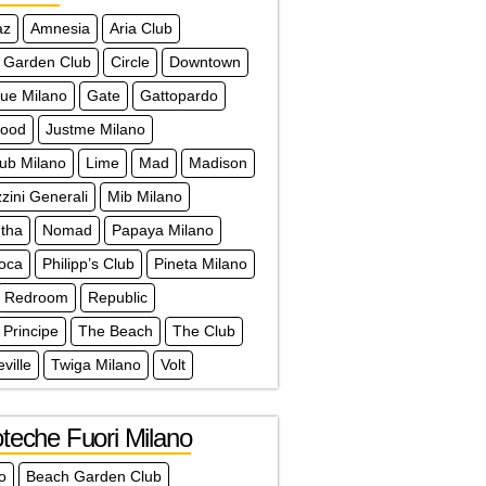
az
Amnesia
Aria Club
 Garden Club
Circle
Downtown
que Milano
Gate
Gattopardo
wood
Justme Milano
lub Milano
Lime
Mad
Madison
ini Generali
Mib Milano
tha
Nomad
Papaya Milano
doca
Philipp’s Club
Pineta Milano
Redroom
Republic
 Principe
The Beach
The Club
ville
Twiga Milano
Volt
teche Fuori Milano
lo
Beach Garden Club