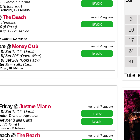
5€ Uomo e Donna
Tavolo
 (6 Ingressi)
1
2
3
4
Forlanini, 121 Milano
ni ✆ 3332434799
@
The Beach
giovedì 6 agosto
5
6
7
8
9
10
11
3
 Persona
Tavolo
€ (5 Pass)
12
13
14
15
16
17
18
10
ni ✆ 3332434799
 Corelli, 62 Milano
19
20
21
22
23
24
25
17
are
@
Money Club
giovedì 6 agosto
26
27
28
29
30
31
24
 Dj Set
15€ (1 Drink)
Tavolo
 Dj Set
20€ (Open Wine)
 Dj Set
20€ (Gold Pack)
31
Set
Menù alla Carta
 Papa, 30 Milano
50€ (6 Ingressi)
ni ✆ 3332434799
Tutte l
Friday
@
Justme Milano
venerdì 7 agosto
 Dj Set
15€ (1 Drink)
Invito
tuito
Tavoli in Aperitivo
Set
Menù alla Carta
Tavolo
€ (1 Drink)
Camoens, 2 Milano
 (5 Ingressi)
ni ✆
3332434799
Beach
@
The Beach
venerdì 7 agosto