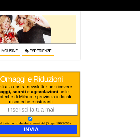
LIMOUSINE
🎭 ESPERIENZE
Omaggi e Riduzioni
viti alla nostra newsletter per ricevere
aggi, sconti e agevolazioni
nelle
oteche di Milano e provincia in locali
discoteche e ristoranti.
l trattamento dei dati ai sensi del (D.Lgs. 196/2003)