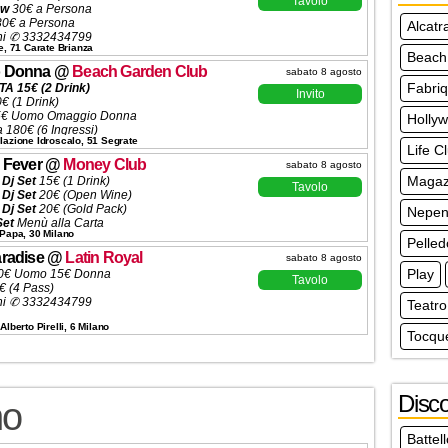
Tavolo
ow
30€ a Persona
0€ a Persona
Alcatr
ni ✆ 3332434799
le, 71 Carate Brianza
Beach
 Donna
@
Beach Garden Club
sabato 8 agosto
Fabri
A 15€ (2 Drink)
Invito
0€ (1 Drink)
15€ Uomo Omaggio Donna
Holly
a 180€ (6 Ingressi)
lazione Idroscalo, 51 Segrate
ni ✆ 3332434799
Life C
 Fever
@
Money Club
sabato 8 agosto
Magazz
 Dj Set
15€ (1 Drink)
Tavolo
 Dj Set
20€ (Open Wine)
 Dj Set
20€ (Gold Pack)
Nepen
Set
Menù alla Carta
 Papa, 30 Milano
50€ (6 Ingressi)
Pelle
ni ✆ 3332434799
radise
@
Latin Royal
sabato 8 agosto
Play
0€ Uomo 15€ Donna
Tavolo
 (4 Pass)
ni ✆ 3332434799
Teatro
Alberto Pirelli, 6 Milano
Tocque
Disco
no
Battel