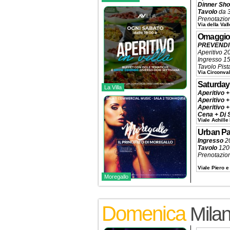
Dinner Sh
Tavolo
da 3
Prenotazio
Via della Val
Omaggio
PREVENDIT
Aperitivo 2
Ingresso 
Tavolo Pist
Via Circonval
Prenotazio
Saturday
La Villa
Aperitivo +
Aperitivo +
Aperitivo +
Cena + Dj 
Viale Achille
Tavolo
da 2
Prenotazio
Urban Pa
Ingresso
2
Tavolo
120€
Prenotazio
Viale Piero e 
Moregallo
Domenica
Mila