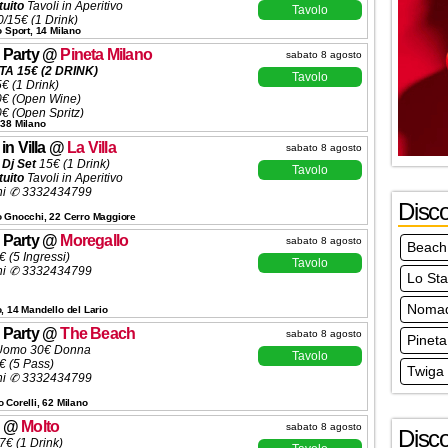
tuito
Tavoli in Aperitivo
Tavolo
/15€ (1 Drink)
o Sport, 14 Milano
ta
200€ (6 Ingressi)
ve
500€ (10 Ingressi)
 Party
@
Pineta Milano
sabato 8 agosto
solle
600€ (10 Ingressi)
A 15€ (2 DRINK)
ni ✆ 3332434799
Tavolo
5€ (1 Drink)
20€ (Open Wine)
0€ (Open Spritz)
 38 Milano
€/15€ (1 Drink)
a 250€ (5 Ingressi)
in Villa
@
La Villa
sabato 8 agosto
ni ✆ 3332434799
 Dj Set
15€ (1 Drink)
Tavolo
tuito
Tavoli in Aperitivo
ni ✆ 3332434799
Disc
o Gnocchi, 22 Cerro Maggiore
 Party
@
Moregallo
sabato 8 agosto
Beach
 (5 Ingressi)
Tavolo
ni ✆ 3332434799
Lo St
Noma
, 14 Mandello del Lario
 Party
@
The Beach
sabato 8 agosto
Pineta
Uomo 30€ Donna
Tavolo
€ (5 Pass)
Twiga
ni ✆ 3332434799
 Corelli, 62 Milano
@
Molto
sabato 8 agosto
Disc
7€
(1 Drink)