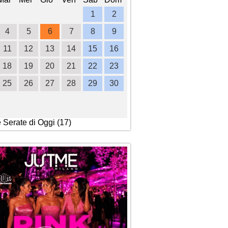
1
2
1
2
3
4
4
5
6
7
8
9
7
8
9
10
1
11
12
13
14
15
16
14
15
16
17
1
18
19
20
21
22
23
21
22
23
24
2
25
26
27
28
29
30
28
29
30
e Serate di Oggi (17)