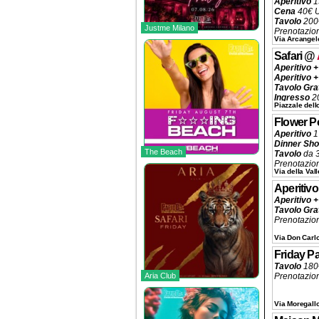
Aperitivo
1
Cena
40€ 
Tavolo
200
Justme Milano
Prenotazio
Via Arcangelo
Safari
@
Aperitivo +
Aperitivo +
Tavolo Gra
Ingresso
20
Piazzale dell
Tavolo Pis
Tavolo Pri
Flower P
Tavolo Con
Aperitivo
1
Prenotazio
Dinner Sh
The Beach
Tavolo
da 3
Prenotazio
Via della Val
Aperitivo
Aperitivo +
Tavolo Gra
Prenotazio
Via Don Carl
Friday Pa
Tavolo
180€
Aria Club
Prenotazio
Via Moregallo