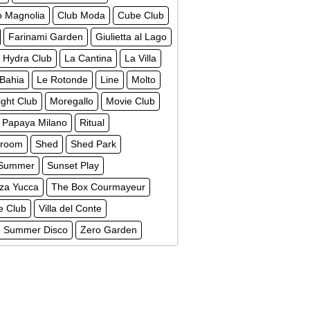
o Magnolia
Club Moda
Cube Club
Farinami Garden
Giulietta al Lago
Hydra Club
La Cantina
La Villa
 Bahia
Le Rotonde
Line
Molto
ght Club
Moregallo
Movie Club
Papaya Milano
Ritual
troom
Shed
Shed Park
 Summer
Sunset Play
zza Yucca
The Box Courmayeur
e Club
Villa del Conte
ge Summer Disco
Zero Garden