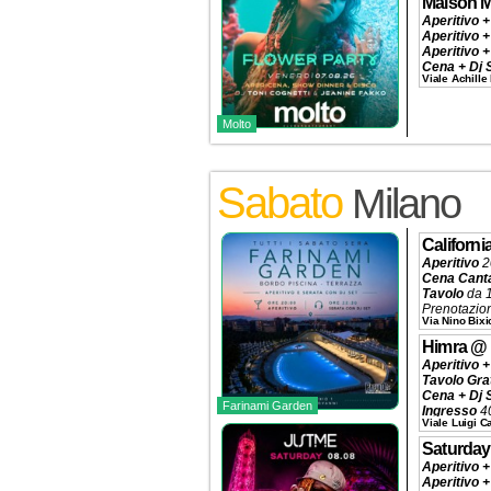
Maison M
Aperitivo +
Aperitivo +
Aperitivo +
Cena + Dj 
Viale Achille
Tavolo
da 2
Prenotazio
Molto
Sabato
Milano
Californ
Aperitivo
2
Cena Cant
Tavolo
da 
Prenotazio
Via Nino Bixi
Himra
@
Aperitivo +
Tavolo Gra
Cena + Dj 
Farinami Garden
Ingresso
40
Viale Luigi 
Tavolo
320€
Prenotazio
Saturday
Aperitivo +
Aperitivo +