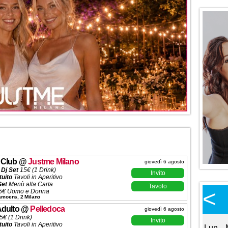
 Club
@
Justme Milano
giovedì 6 agosto
 Dj Set
15€ (1 Drink)
Invito
tuito
Tavoli in Aperitivo
Set
Menù alla Carta
Tavolo
Calendario Eventi
<
<
>
5€ Uomo e Donna
Camoens, 2 Milano
 (5 Ingressi)
Ottobre 2026
ni ✆
3332434799
Adulto
@
Pelledoca
giovedì 6 agosto
5€ (1 Drink)
Invito
tuito
Tavoli in Aperitivo
Lun
Mar
Mer
Gio
Ven
Sab
Dom
Lun