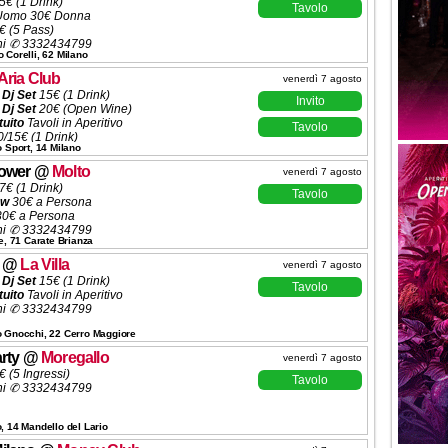
5€ (1 Drink)
Tavolo
Uomo 30€ Donna
€ (5 Pass)
ni ✆ 3332434799
 Corelli, 62 Milano
Aria Club
venerdì 7 agosto
 Dj Set
15€ (1 Drink)
Invito
 Dj Set
20€ (Open Wine)
tuito
Tavoli in Aperitivo
Tavolo
/15€ (1 Drink)
o Sport, 14 Milano
ta
200€ (6 Ingressi)
ve
500€ (10 Ingressi)
ower
@
Molto
venerdì 7 agosto
solle
600€ (10 Ingressi)
7€
(1 Drink)
ni ✆ 3332434799
Tavolo
ow
30€ a Persona
0€ a Persona
ni ✆ 3332434799
le, 71 Carate Brianza
@
La Villa
venerdì 7 agosto
 Dj Set
15€ (1 Drink)
Tavolo
tuito
Tavoli in Aperitivo
ni ✆ 3332434799
o Gnocchi, 22 Cerro Maggiore
rty
@
Moregallo
venerdì 7 agosto
 (5 Ingressi)
Tavolo
ni ✆ 3332434799
, 14 Mandello del Lario