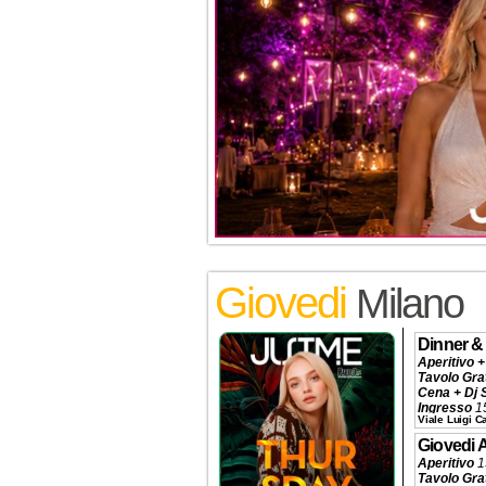
Giovedi
Milano
Dinner &
Aperitivo +
Tavolo Gra
Cena + Dj 
Ingresso
1
Viale Luigi 
Tavolo
320€
Prenotazio
Giovedi 
Aperitivo
1
Tavolo Gra