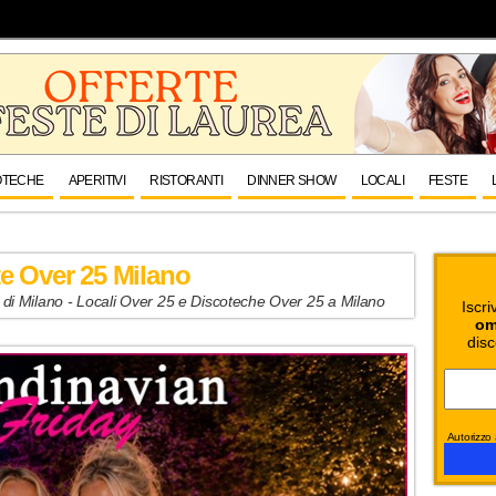
OTECHE
APERITIVI
RISTORANTI
DINNER SHOW
LOCALI
FESTE
te Over 25 Milano
 di Milano - Locali Over 25 e Discoteche Over 25 a Milano
Iscri
om
disc
Autorizzo a