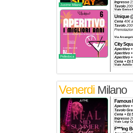
Ingresso
1
Justme Milano
Tavolo
200€
Viale Enrico 
Prenotazio
Unique
Cena
40€ a
Tavolo
200
Prenotazio
Via Arcangelo
City Squ
Aperitivo +
Aperitivo +
Pelledoca
Aperitivo +
Cena + Dj 
Viale Achille
Tavolo
da 2
Prenotazio
Venerdi
Milano
Famous 
Aperitivo +
Tavolo Gra
Cena + Dj 
Ingresso
20
Viale Luigi 
Tavolo
320€
Prenotazio
F***ing 