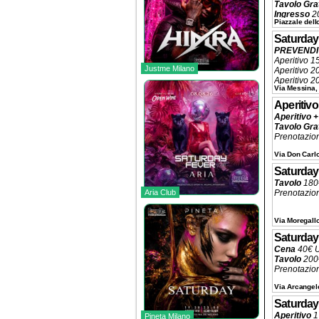
Tavolo Gra
Ingresso
20
Piazzale dell
Tavolo Pis
Tavolo Pri
Saturday
Tavolo Con
PREVENDIT
Prenotazio
Aperitivo 1
Justme Milano
Aperitivo 
Aperitivo 2
Via Messina,
Ingresso 20
Tavolo Pist
Aperitivo 
Prenotazio
Aperitivo +
Tavolo Gra
Prenotazio
Via Don Carl
Saturday
Tavolo
180€
Aria Club
Prenotazio
Via Moregallo
Saturday
Cena
40€ 
Tavolo
200
Prenotazio
Via Arcangelo
Saturday
Aperitivo
1
Pineta Milano