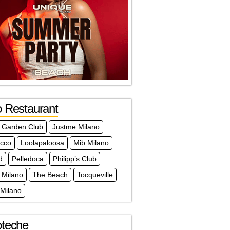
o Restaurant
 Garden Club
Justme Milano
acco
Loolapaloosa
Mib Milano
d
Pelledoca
Philipp’s Club
 Milano
The Beach
Tocqueville
 Milano
oteche