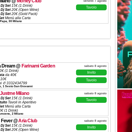
ilano
@
Money Club
venerdì 7 agosto
 Dj Set
15€ (1 Drink)
Tavolo
 Dj Set
20€ (Open Wine)
 Dj Set
20€ (Gold Pack)
Set
Menù alla Carta
 Papa, 30 Milano
50€ (6 Ingressi)
ni ✆ 3332434799
ia Dream
@
Farinami Garden
sabato 8 agosto
0€ (1 Drink)
Invito
ata
da 40€
110€
Tavolo
ni ✆ 3332434799
o, 1 Sesto San Giovanni
Justme Milano
sabato 8 agosto
 Dj Set
15€ (1 Drink)
Tavolo
tuito
Tavoli in Aperitivo
Set
Menù alla Carta
€ (1 Drink)
Camoens, 2 Milano
 (5 Ingressi)
ni ✆
3332434799
 Fever
@
Aria Club
sabato 8 agosto
 Dj Set
15€ (1 Drink)
Invito
 Dj Set
20€ (Open Wine)