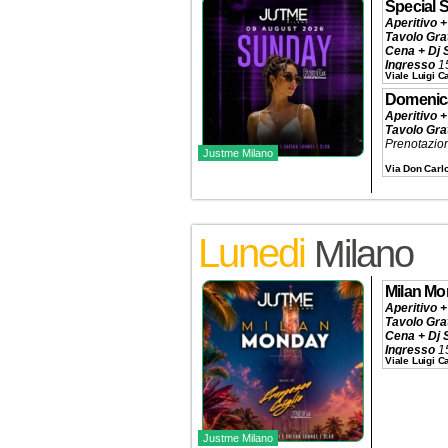
Special 
Aperitivo +
Tavolo Gra
Cena + Dj 
Ingresso
1
Viale Luigi 
Tavolo Pis
Prenotazio
Domenic
Aperitivo +
Tavolo Gra
Prenotazio
Justme Milano
Via Don Carl
Lunedi
Milano
Milan M
Aperitivo +
Tavolo Gra
Cena + Dj 
Ingresso
1
Viale Luigi 
Tavolo
320€
Prenotazio
Justme Milano