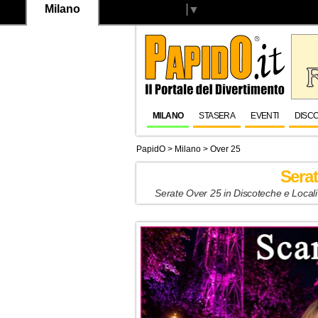
Milano
Select Language
▼
MILANO
STASERA
EVENTI
DISC
PapidO
>
Milano
>
Over 25
Sera
Serate Over 25 in Discoteche e Locali