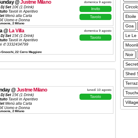
Sunday
@
Justme Milano
domenica 9 agosto
Circol
 Dj Set
10€ (1 Drink)
Invito
tuito
Tavoli in Aperitivo
Set
Menù alla Carta
Etoile
Tavolo
5€ Uomo e Donna
Camoens, 2 Milano
ta
320€ (5 Ingressi)
Goa
ni ✆ 3332434799
a
@
La Villa
domenica 9 agosto
Le Le
 Dj Set
15€ (1 Drink)
Tavolo
tuito
Tavoli in Aperitivo
ni ✆ 3332434799
Moonli
o Gnocchi, 22 Cerro Maggiore
Noir
Secre
Shed
Terra
onday
@
Justme Milano
lunedì 10 agosto
Touch
 Dj Set
15€ (1 Drink)
Tavolo
tuito
Tavoli in Aperitivo
Villa
Set
Menù alla Carta
5€ Uomo e Donna
Camoens, 2 Milano
 (5 Ingressi)
ni ✆
3332434799