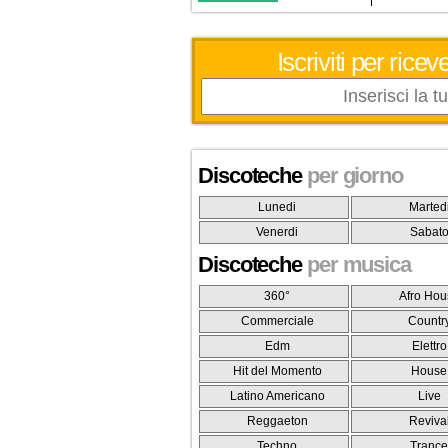
Iscriviti per ric
Discoteche
per giorno
Lunedi
Marted
Venerdi
Sabat
Discoteche
per musica
360°
Afro Hou
Commerciale
Countr
Edm
Elettro
Hit del Momento
House
Latino Americano
Live
Reggaeton
Reviva
Techno
Tranc