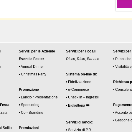
i
Servizi per le Aziende
Servizi per i locali
Servizi per
Eventi e Feste:
Disco, Risto, Bar ecc..
• Pubbliche
r
• Annual Dinner
• Visibilità
• Christmas Party
Sistema on-line di:
• Fidelizzazione
Richiesta 
Promozione
• e-Commerce
• Consulen
• Lancio / Presentazione
• Check In – Ingressi
 Festa
• Sponsoring
Pagamento 
• Biglietteria 🎟
zzata
• Co - Branding
• Acconto p
• Gestione 
Servizi di lancio:
l Solito
Premiazioni
• Servizio di P.R.