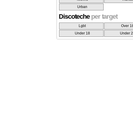
Urban
Discoteche
per target
Lgbt
Over 1
Under 18
Under 