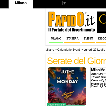
Milano
Select Language
▼
MILANO
STASERA
EVENTI
DISC
Milano
>
Calendario Eventi
> Lunedi 27 Luglio
Serate del Gior
Milan M
Aperitivo +
Tavolo Gra
Cena + Dj 
Ingresso
1
Viale Luigi 
Tavolo
320€
Prenotazio
Justme Milano