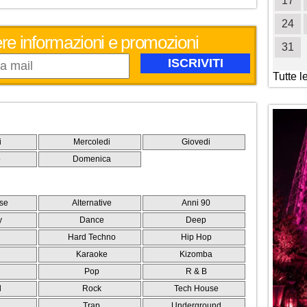
19
20
21
22
23
24
25
17
26
27
28
29
30
31
24
evere informazioni e promozioni
31
Tutte l
i
Mercoledi
Giovedi
o
Domenica
se
Alternative
Anni 90
y
Dance
Deep
Hard Techno
Hip Hop
Karaoke
Kizomba
Pop
R & B
l
Rock
Tech House
e
Trap
Underground