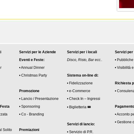
i
Servizi per le Aziende
Servizi per i locali
Servizi per
Eventi e Feste:
Disco, Risto, Bar ecc..
• Pubbliche
r
• Annual Dinner
• Visibilità
• Christmas Party
Sistema on-line di:
• Fidelizzazione
Richiesta 
Promozione
• e-Commerce
• Consulen
• Lancio / Presentazione
• Check In – Ingressi
 Festa
• Sponsoring
Pagamento 
• Biglietteria 🎟
zzata
• Co - Branding
• Acconto p
• Gestione 
Servizi di lancio:
l Solito
Premiazioni
• Servizio di P.R.