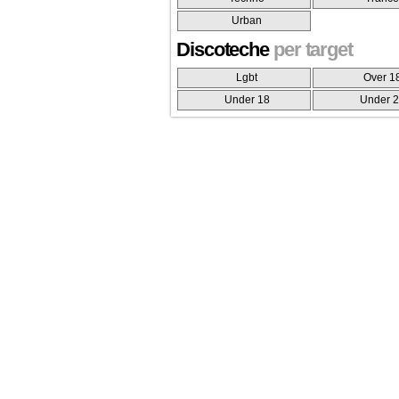
Urban
Discoteche
per target
Lgbt
Over 1
Under 18
Under 