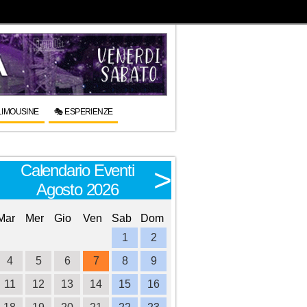
LIMOUSINE
🎭 ESPERIENZE
Calendario Eventi
Calendario E
<
>
Agosto 2026
Settembre 
Mar
Mer
Gio
Ven
Sab
Dom
Lun
Mar
Mer
Gio
Ve
1
2
1
2
3
4
4
5
6
7
8
9
7
8
9
10
1
11
12
13
14
15
16
14
15
16
17
1