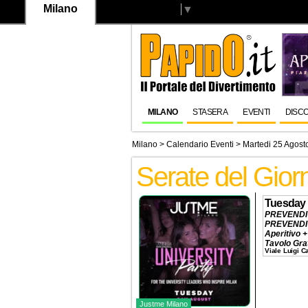
Milano
Select Language
▼
MILANO
STASERA
EVENTI
DISC
Milano
>
Calendario Eventi
> Martedi 25 Agost
Serate del Gio
Tuesday 
PREVENDI
PREVENDI
Aperitivo +
Tavolo Gra
Viale Luigi 
Cena + Dj 
Ingresso
1
Tavolo P
Prenotazio
Justme Milano