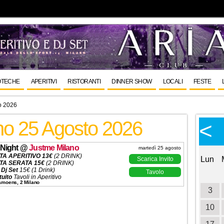
OTECHE
APERITIVI
RISTORANTI
DINNER SHOW
LOCALI
FESTE
o 2026
rno 25 Agosto 2026
Calendario Eventi
<
<
>
Ottobre 2026
Night
@
Justme Milano
martedì 25 agosto
TA APERITIVO 13€
(2 DRINK)
Lun
Mar
Mer
Gio
Ven
Sab
Dom
Lun
Scarica Invito
TA SERATA 15€
(2 DRINK)
 Dj Set
15€ (1 Drink)
Tavolo
1
2
3
4
tuito
Tavoli in Aperitivo
Camoens, 2 Milano
Set
Menù alla Carta
5
6
7
8
9
10
11
3
5€ Uomo e Donna
ROMO
200€ (6 Pass)
ni ✆ 3332434799
12
13
14
15
16
17
18
10