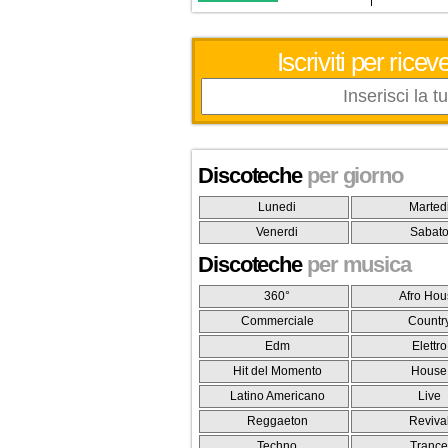
Iscriviti per ric
Discoteche
per giorno
Lunedi
Marted
Venerdi
Sabat
Discoteche
per musica
360°
Afro Hou
Commerciale
Countr
Edm
Elettro
Hit del Momento
House
Latino Americano
Live
Reggaeton
Reviva
Techno
Tranc