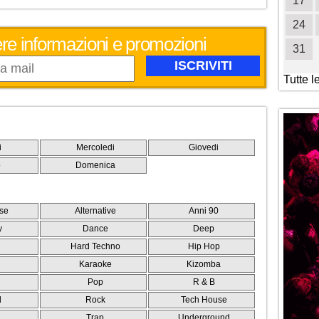
19
20
21
22
23
24
25
17
26
27
28
29
30
31
24
evere informazioni e promozioni
31
Tutte l
i
Mercoledi
Giovedi
o
Domenica
se
Alternative
Anni 90
y
Dance
Deep
Hard Techno
Hip Hop
Karaoke
Kizomba
Pop
R & B
l
Rock
Tech House
e
Trap
Underground