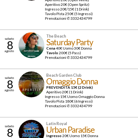
Aperitivo 20€ (Open Spritz)
Ingresso 20€/15€ (1 Drink)
Tavolo Pista 250€ (5 Ingressi)
Prenotazioni ✆ 3332434799
The Beach
sabato
Saturday Party
8
Cena
40€ Uomo 30€ Donna
agosto
Tavolo
200€ (5 Pass)
Prenotazioni ✆ 3332434799
Beach Garden Club
sabato
Omaggio Donna
8
PREVENDITA 15€ (2 Drink)
agosto
Aperitivo 20€ (1 Drink)
Ingresso 15€ Uomo Omaggio Donna
Tavolo Pista 180€ (6 Ingressi)
Prenotazioni ✆ 3332434799
Latin Royal
sabato
Urban Paradise
8
Ingresso
20€ Uomo 15€ Donna