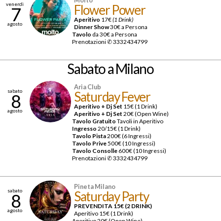
venerdì
Flower Power
7
Aperitivo
17€
(1 Drink)
agosto
Dinner Show
30€ a Persona
Tavolo
da 30€ a Persona
Prenotazioni ✆ 3332434799
Sabato
a Milano
Aria Club
sabato
Saturday Fever
8
Aperitivo + Dj Set
15€ (1 Drink)
agosto
Aperitivo + Dj Set
20€ (Open Wine)
Tavolo Gratuito
Tavoli in Aperitivo
Ingresso
20/15€ (1 Drink)
Tavolo Pista
200€ (6 Ingressi)
Tavolo Prive
500€ (10 Ingressi)
Tavolo Consolle
600€ (10 Ingressi)
Prenotazioni ✆ 3332434799
Pineta Milano
sabato
Saturday Party
8
PREVENDITA 15€ (2 DRINK)
agosto
Aperitivo 15€ (1 Drink)
Aperitivo 20€ (Open Wine)