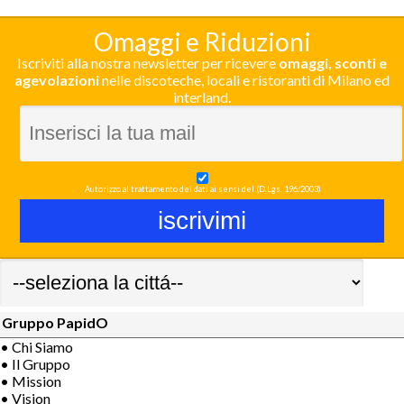
Omaggi e Riduzioni
Iscriviti alla nostra newsletter per ricevere
omaggi, sconti e
agevolazioni
nelle discoteche, locali e ristoranti di Milano ed
interland.
Autorizzo al trattamento dei dati ai sensi del (D.Lgs. 196/2003)
Gruppo PapidO
• Chi Siamo
• Il Gruppo
• Mission
• Vision