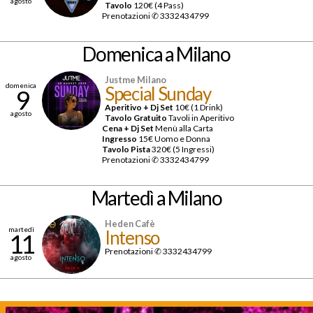
agosto
Tavolo
120€ (4 Pass)
Prenotazioni ✆ 3332434799
Domenica
a Milano
Justme Milano
domenica
Special Sunday
9
Aperitivo + Dj Set
10€ (1 Drink)
agosto
Tavolo Gratuito
Tavoli in Aperitivo
Cena + Dj Set
Menù alla Carta
Ingresso
15€ Uomo e Donna
Tavolo Pista
320€ (5 Ingressi)
Prenotazioni ✆ 3332434799
Martedì
a Milano
Heden Cafè
martedì
Intenso
11
Prenotazioni ✆
3332434799
agosto