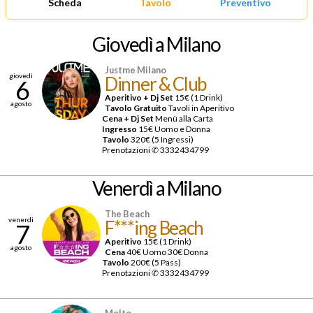
Scheda
Tavolo
Preventivo
Giovedì
a Milano
Justme Milano
giovedì
Dinner & Club
6
Aperitivo + Dj Set
15€ (1 Drink)
agosto
Tavolo Gratuito
Tavoli in Aperitivo
Cena + Dj Set
Menù alla Carta
Ingresso
15€ Uomo e Donna
Tavolo
320€ (5 Ingressi)
Prenotazioni ✆
3332434799
Venerdì
a Milano
The Beach
venerdì
F***ing Beach
7
Aperitivo
15€ (1 Drink)
agosto
Cena
40€ Uomo 30€ Donna
Tavolo
200€ (5 Pass)
Prenotazioni ✆ 3332434799
Molto