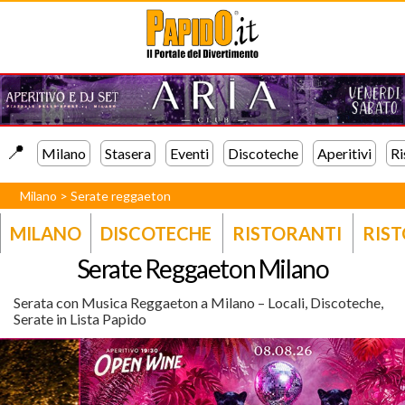
📍️
Milano
Stasera
Eventi
Discoteche
Aperitivi
Ri
Milano
>
Serate reggaeton
MILANO
DISCOTECHE
RISTORANTI
RIST
Serate Reggaeton Milano
Serata con Musica Reggaeton a Milano – Locali, Discoteche,
Serate in Lista Papido