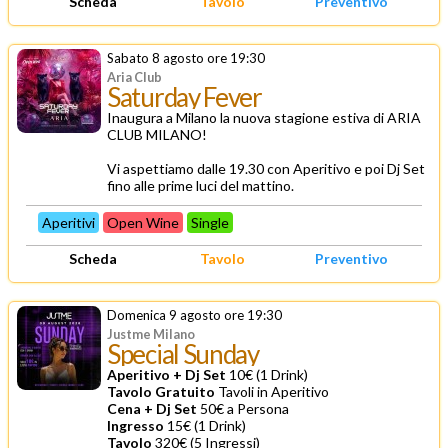
Scheda
Tavolo
Preventivo
Sabato 8 agosto ore 19:30
Aria Club
Saturday Fever
Inaugura a Milano la nuova stagione estiva di ARIA
CLUB MILANO!
Vi aspettiamo dalle 19.30 con Aperitivo e poi Dj Set
fino alle prime luci del mattino.
Aperitivi
Open Wine
Single
Scheda
Tavolo
Preventivo
Domenica 9 agosto ore 19:30
Justme Milano
Special Sunday
Aperitivo + Dj Set
10€ (1 Drink)
Tavolo Gratuito
Tavoli in Aperitivo
Cena + Dj Set
50€ a Persona
Ingresso
15€ (1 Drink)
Tavolo
320€ (5 Ingressi)