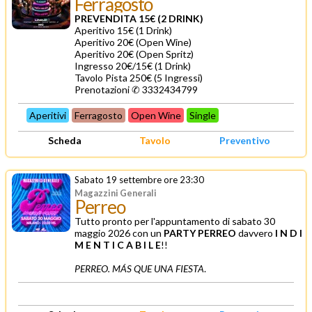
Ferragosto
PREVENDITA 15€ (2 DRINK)
Aperitivo 15€ (1 Drink)
Aperitivo 20€ (Open Wine)
Aperitivo 20€ (Open Spritz)
Ingresso 20€/15€ (1 Drink)
Tavolo Pista 250€ (5 Ingressi)
Prenotazioni ✆ 3332434799
Aperitivi
Ferragosto
Open Wine
Single
Scheda
Tavolo
Preventivo
Sabato 19 settembre ore 23:30
Magazzini Generali
Perreo
Tutto pronto per l'appuntamento di sabato 30
maggio 2026 con un
PARTY PERREO
davvero
I N D I
M E N T I C A B I L E
!!
PERREO. MÁS QUE UNA FIESTA
.