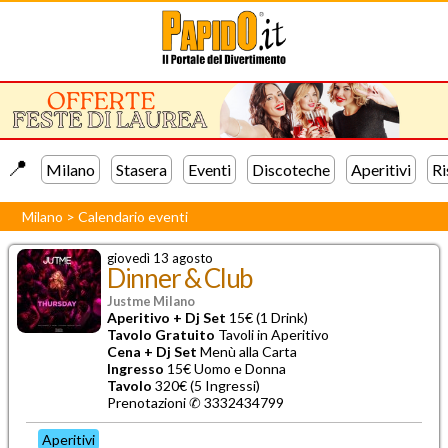
📍️
Milano
Stasera
Eventi
Discoteche
Aperitivi
Ri
Milano
>
Calendario eventi
giovedì 13 agosto
Dinner & Club
Justme Milano
Aperitivo + Dj Set
15€ (1 Drink)
Tavolo Gratuito
Tavoli in Aperitivo
Cena + Dj Set
Menù alla Carta
Ingresso
15€ Uomo e Donna
Tavolo
320€ (5 Ingressi)
Prenotazioni ✆
3332434799
Aperitivi