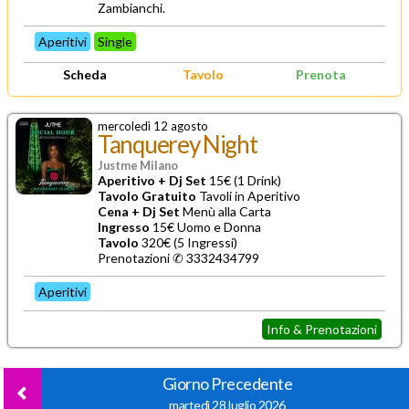
Zambianchi.
Aperitivi
Single
Scheda
Tavolo
Prenota
mercoledì 12 agosto
Tanquerey Night
Justme Milano
Aperitivo + Dj Set
15€ (1 Drink)
Tavolo Gratuito
Tavoli in Aperitivo
Cena + Dj Set
Menù alla Carta
Ingresso
15€ Uomo e Donna
Tavolo
320€ (5 Ingressi)
Prenotazioni ✆
3332434799
Aperitivi
Info & Prenotazioni
Giorno Precedente
martedì 28 luglio 2026