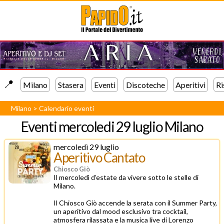
📍️
Milano
Stasera
Eventi
Discoteche
Aperitivi
Ri
Milano
>
Calendario eventi
Eventi
mercoledi 29 luglio Milano
mercoledì 29 luglio
Aperitivo Cantato
Chiosco Giò
Il mercoledì d’estate da vivere sotto le stelle di
Milano.
Il Chiosco Giò accende la serata con il Summer Party,
un aperitivo dal mood esclusivo tra cocktail,
atmosfera rilassata e la musica live di Lorenzo