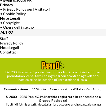
• Event & Social PR
Privacy
• Privacy Policy per i Visitatori
• Cookie Policy
Note Legali
• Copyright
• Opera dell ingegno
ALTRO
Staff
Privacy Policy
Note Legali
Contattaci
Dal 2000 forniamo il punto d’incontro a tutti i nostri visitatori, per
prenotazioni cene, tavoli ed ingressi con sconti ed agevolazioni
particolari nelle location più prestigiose d’Italia.
Comunicazione:
Il 1° Studio di Comunicazione d'Italia -
Kam Group
© 2000 - 2026 PapidO.it, Marchio registrato in concessione a
Gruppo Papido srl
Tutti i diritti riservati, vietata la riproduzione anche parziale senza