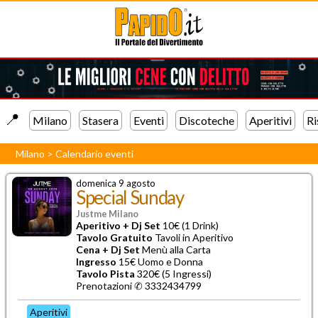
📍️
Milano
Stasera
Eventi
Discoteche
Aperitivi
Ri
Milano
>
Calendario eventi
domenica 9 agosto
Special Sunday
Justme Milano
Aperitivo + Dj Set
10€ (1 Drink)
Tavolo Gratuito
Tavoli in Aperitivo
Cena + Dj Set
Menù alla Carta
Ingresso
15€ Uomo e Donna
Tavolo Pista
320€ (5 Ingressi)
Prenotazioni ✆ 3332434799
Aperitivi