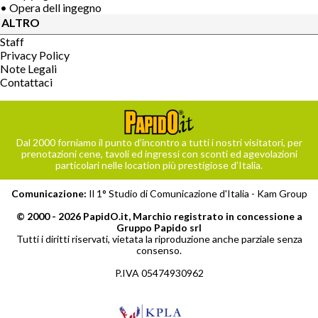
• Opera dell ingegno
ALTRO
Staff
Privacy Policy
Note Legali
Contattaci
Dal 2000 forniamo il punto d’incontro a tutti i nostri visitatori, per
prenotazioni cene, tavoli ed ingressi con sconti ed agevolazioni
particolari nelle location più prestigiose d’Italia.
Comunicazione:
Il 1° Studio di Comunicazione d'Italia -
Kam Group
© 2000 - 2026 PapidO.it, Marchio registrato in concessione a
Gruppo Papido srl
Tutti i diritti riservati, vietata la riproduzione anche parziale senza
consenso.
P.IVA 05474930962