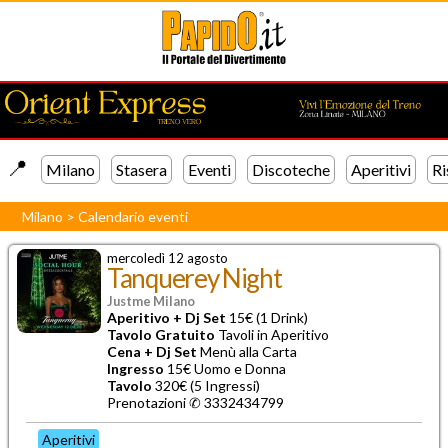
📍️
Milano
Stasera
Eventi
Discoteche
Aperitivi
Ri
Milano
>
Calendario eventi
mercoledì 12 agosto
Tanquerey Night
Justme Milano
Aperitivo + Dj Set
15€ (1 Drink)
Tavolo Gratuito
Tavoli in Aperitivo
Cena + Dj Set
Menù alla Carta
Ingresso
15€ Uomo e Donna
Tavolo
320€ (5 Ingressi)
Prenotazioni ✆
3332434799
Aperitivi