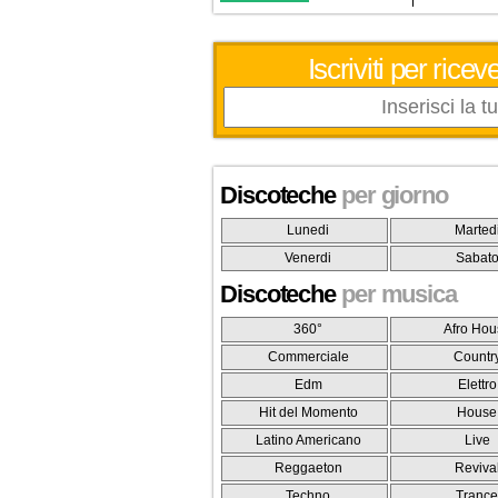
Iscriviti per ric
Discoteche
per giorno
Lunedi
Marted
Venerdi
Sabat
Discoteche
per musica
360°
Afro Hou
Commerciale
Countr
Edm
Elettro
Hit del Momento
House
Latino Americano
Live
Reggaeton
Reviva
Techno
Tranc