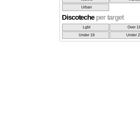
Urban
Discoteche
per target
Lgbt
Over 1
Under 18
Under 