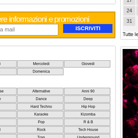
19
20
21
22
23
24
25
17
26
27
28
29
30
31
24
evere informazioni e promozioni
31
Tutte l
i
Mercoledi
Giovedi
o
Domenica
se
Alternative
Anni 90
y
Dance
Deep
Hard Techno
Hip Hop
Karaoke
Kizomba
Pop
R & B
l
Rock
Tech House
e
Trap
Underground