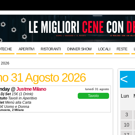
OTECHE
APERITIVI
RISTORANTI
DINNER SHOW
LOCALI
FESTE
o 2026
rno 31 Agosto 2026
Calendario Eventi
<
<
>
Ottobre 2026
onday
@
Justme Milano
lunedì 31 agosto
 Dj Set
15€ (1 Drink)
Lun
Mar
Mer
Gio
Ven
Sab
Dom
Lun
Tavolo
tuito
Tavoli in Aperitivo
Set
Menù alla Carta
1
2
3
4
5€ Uomo e Donna
Camoens, 2 Milano
 (5 Ingressi)
5
6
7
8
9
10
11
3
ni ✆
3332434799
12
13
14
15
16
17
18
10