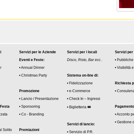
i
Servizi per le Aziende
Servizi per i locali
Servizi per
Eventi e Feste:
Disco, Risto, Bar ecc..
• Pubbliche
r
• Annual Dinner
• Visibilità
• Christmas Party
Sistema on-line di:
• Fidelizzazione
Richiesta 
Promozione
• e-Commerce
• Consulen
• Lancio / Presentazione
• Check In – Ingressi
 Festa
• Sponsoring
Pagamento 
• Biglietteria 🎟
zzata
• Co - Branding
• Acconto p
• Gestione 
Servizi di lancio:
l Solito
Premiazioni
• Servizio di P.R.