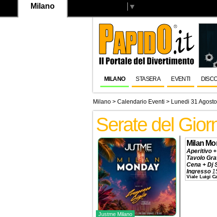
Milano
Select Language
▼
MILANO
STASERA
EVENTI
DISC
Milano
>
Calendario Eventi
> Lunedi 31 Agost
Serate del Gio
Milan M
Aperitivo +
Tavolo Gra
Cena + Dj 
Ingresso
1
Viale Luigi 
Tavolo
320€
Prenotazio
Justme Milano