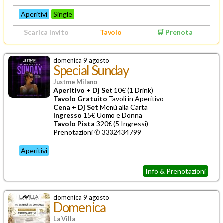
Aperitivi
Single
Scarica Invito
Tavolo
🛒 Prenota
domenica 9 agosto
Special Sunday
Justme Milano
Aperitivo + Dj Set
10€ (1 Drink)
Tavolo Gratuito
Tavoli in Aperitivo
Cena + Dj Set
Menù alla Carta
Ingresso
15€ Uomo e Donna
Tavolo Pista
320€ (5 Ingressi)
Prenotazioni ✆ 3332434799
Aperitivi
Info & Prenotazioni
domenica 9 agosto
Domenica
La Villa