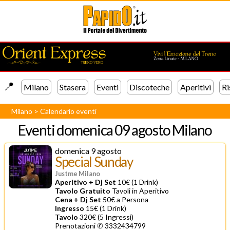
📍️
Milano
Stasera
Eventi
Discoteche
Aperitivi
Ri
Milano
>
Calendario eventi
Eventi
domenica 09 agosto Milano
domenica 9 agosto
Special Sunday
Justme Milano
Aperitivo + Dj Set
10€ (1 Drink)
Tavolo Gratuito
Tavoli in Aperitivo
Cena + Dj Set
50€ a Persona
Ingresso
15€ (1 Drink)
Tavolo
320€ (5 Ingressi)
Prenotazioni ✆ 3332434799