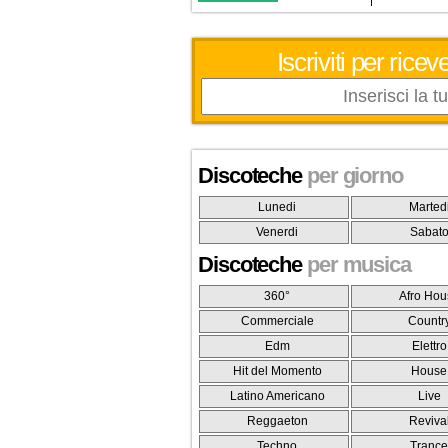
Iscriviti per ric
Discoteche
per giorno
Lunedi
Marted
Venerdi
Sabat
Discoteche
per musica
360°
Afro Hou
Commerciale
Countr
Edm
Elettro
Hit del Momento
House
Latino Americano
Live
Reggaeton
Reviva
Techno
Tranc