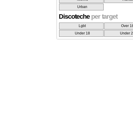
Urban
Discoteche
per target
Lgbt
Over 1
Under 18
Under 