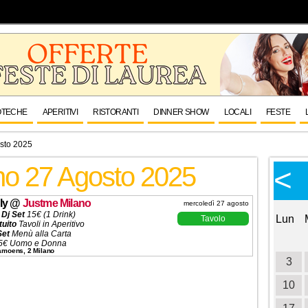
OTECHE
APERITIVI
RISTORANTI
DINNER SHOW
LOCALI
FESTE
sto 2025
rno 27 Agosto 2025
Calendario Eventi
<
<
>
Ottobre 2026
ly
@
Justme Milano
mercoledì 27 agosto
 Dj Set
15€ (1 Drink)
Lun
Mar
Mer
Gio
Ven
Sab
Dom
Lun
Tavolo
tuito
Tavoli in Aperitivo
Set
Menù alla Carta
1
2
3
4
5€ Uomo e Donna
Camoens, 2 Milano
 (5 Ingressi)
5
6
7
8
9
10
11
3
ni ✆
3332434799
12
13
14
15
16
17
18
10