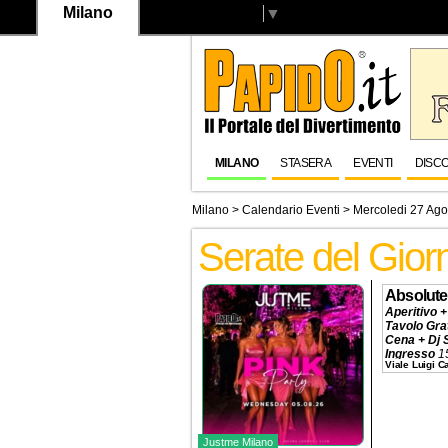
Milano
Select Language
▼
MILANO
STASERA
EVENTI
DISC
Milano
>
Calendario Eventi
> Mercoledi 27 Ago
Serate del Gio
Absolute
Aperitivo +
Tavolo Gra
Cena + Dj 
Ingresso
1
Viale Luigi 
Tavolo
320€
Prenotazio
Justme Milano