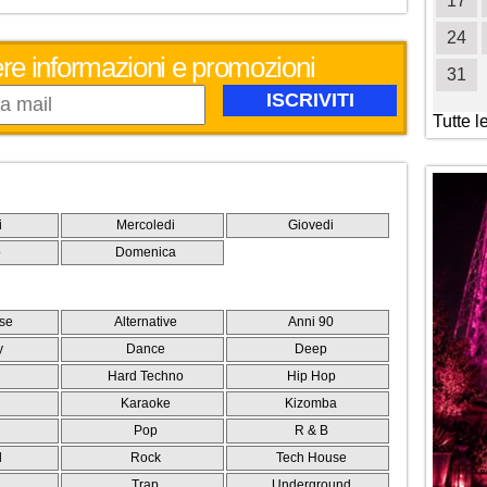
19
20
21
22
23
24
25
17
26
27
28
29
30
31
24
evere informazioni e promozioni
31
Tutte l
i
Mercoledi
Giovedi
o
Domenica
se
Alternative
Anni 90
y
Dance
Deep
Hard Techno
Hip Hop
Karaoke
Kizomba
Pop
R & B
l
Rock
Tech House
e
Trap
Underground