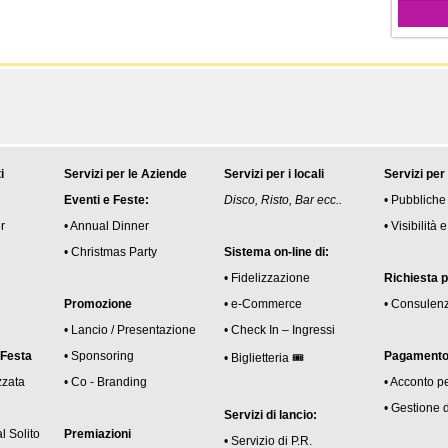
i
Servizi per le Aziende
Servizi per i locali
Servizi per
Eventi e Feste:
Disco, Risto, Bar ecc..
• Pubbliche
r
• Annual Dinner
• Visibilità
• Christmas Party
Sistema on-line di:
• Fidelizzazione
Richiesta 
Promozione
• e-Commerce
• Consulen
• Lancio / Presentazione
• Check In – Ingressi
 Festa
• Sponsoring
Pagamento 
• Biglietteria 🎟
zzata
• Co - Branding
• Acconto p
• Gestione 
Servizi di lancio:
l Solito
Premiazioni
• Servizio di P.R.