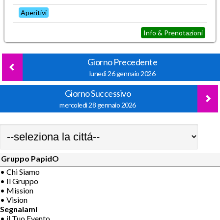
Aperitivi
Info & Prenotazioni
Giorno Precedente
lunedì 26 gennaio 2026
Giorno Successivo
mercoledì 28 gennaio 2026
Gruppo PapidO
• Chi Siamo
• Il Gruppo
• Mission
• Vision
Segnalami
• il Tuo Evento