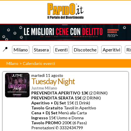
📍️
Milano
Stasera
Eventi
Discoteche
Aperitivi
Ri
Milano
>
Calendario eventi
martedì 11 agosto
Tuesday Night
Justme Milano
PREVENDITA APERITIVO 13€
(2 DRINK)
PREVENDITA SERATA 15€
(2 DRINK)
Aperitivo + Dj Set
15€ (1 Drink)
Tavolo Gratuito
Tavoli in Aperitivo
Cena + Dj Set
Menù alla Carta
Ingresso
15€ Uomo e Donna
Tavolo PROMO
200€ (6 Pass)
Prenotazioni ✆ 3332434799