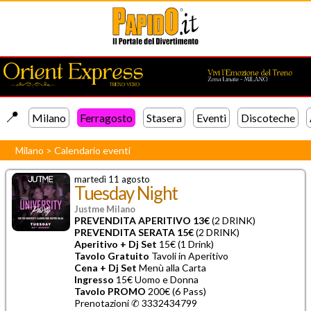
📍️
Milano
Ferragosto
Stasera
Eventi
Discoteche
Milano
>
Calendario eventi
martedì 11 agosto
Tuesday Night
Justme Milano
PREVENDITA APERITIVO 13€
(2 DRINK)
PREVENDITA SERATA 15€
(2 DRINK)
Aperitivo + Dj Set
15€ (1 Drink)
Tavolo Gratuito
Tavoli in Aperitivo
Cena + Dj Set
Menù alla Carta
Ingresso
15€ Uomo e Donna
Tavolo PROMO
200€ (6 Pass)
Prenotazioni ✆ 3332434799