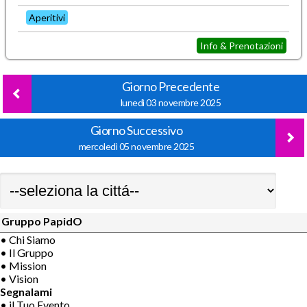
Aperitivi
Info & Prenotazioni
Giorno Precedente
lunedì 03 novembre 2025
Giorno Successivo
mercoledì 05 novembre 2025
Gruppo PapidO
• Chi Siamo
• Il Gruppo
• Mission
• Vision
Segnalami
• il Tuo Evento