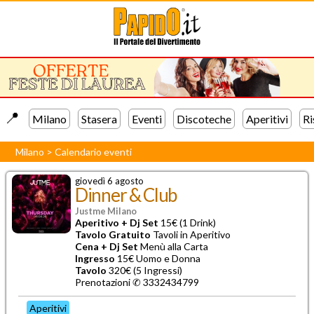
📍️
Milano
Stasera
Eventi
Discoteche
Aperitivi
Ri
Milano
>
Calendario eventi
giovedì 6 agosto
Dinner & Club
Justme Milano
Aperitivo + Dj Set
15€ (1 Drink)
Tavolo Gratuito
Tavoli in Aperitivo
Cena + Dj Set
Menù alla Carta
Ingresso
15€ Uomo e Donna
Tavolo
320€ (5 Ingressi)
Prenotazioni ✆
3332434799
Aperitivi