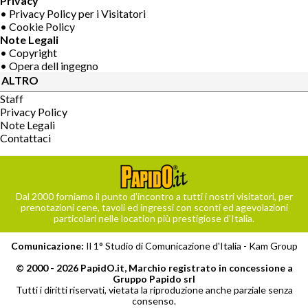
Privacy
• Privacy Policy per i Visitatori
• Cookie Policy
Note Legali
• Copyright
• Opera dell ingegno
ALTRO
Staff
Privacy Policy
Note Legali
Contattaci
Dal 2000 forniamo il punto d’incontro a tutti i nostri visitatori, per
prenotazioni cene, tavoli ed ingressi con sconti ed agevolazioni
particolari nelle location più prestigiose d’Italia.
Comunicazione:
Il 1° Studio di Comunicazione d'Italia -
Kam Group
© 2000 - 2026 PapidO.it, Marchio registrato in concessione a
Gruppo Papido srl
Tutti i diritti riservati, vietata la riproduzione anche parziale senza
consenso.