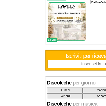
Via Don Carl
La Villa
Iscriviti per ric
Discoteche
per giorno
Lunedi
Marted
Venerdi
Sabat
Discoteche
per musica