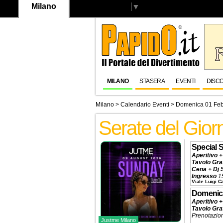
Milano
Select Language
▼
MILANO
STASERA
EVENTI
DISC
Milano
>
Calendario Eventi
> Domenica 01 Feb
Serate del Gior
Special 
Aperitivo +
Tavolo Gra
Cena + Dj 
Ingresso
1
Viale Luigi 
Tavolo Pis
Prenotazio
Domenic
Aperitivo +
Tavolo Gra
Prenotazio
Justme Milano