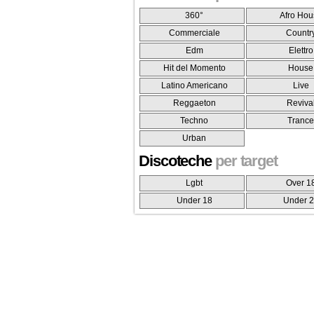
360°
Afro Hou
Commerciale
Countr
Edm
Elettro
Hit del Momento
House
Latino Americano
Live
Reggaeton
Reviva
Techno
Tranc
Urban
Discoteche
per target
Lgbt
Over 1
Under 18
Under 