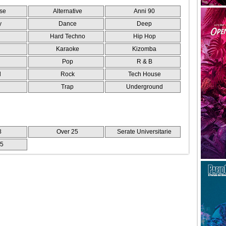
se
Alternative
Anni 90
y
Dance
Deep
Hard Techno
Hip Hop
Karaoke
Kizomba
Pop
R & B
l
Rock
Tech House
e
Trap
Underground
8
Over 25
Serate Universitarie
25