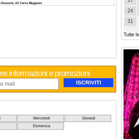
19
20
21
22
23
24
25
17
o Gnocchi, 22 Cerro Maggiore
26
27
28
29
30
31
24
31
Tutte l
evere informazioni e promozioni
i
Mercoledi
Giovedi
o
Domenica