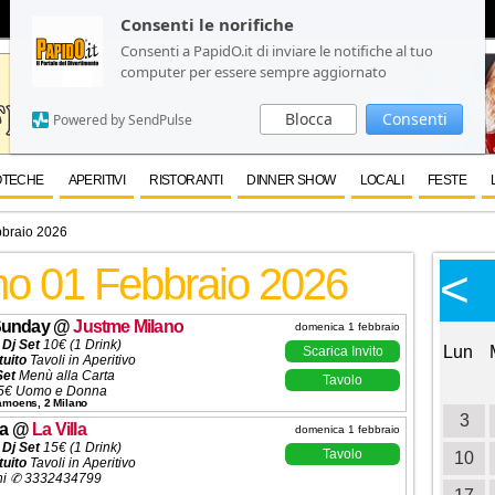
Consenti le norifiche
Consenti le norifiche
Consenti a PapidO.it di inviare le notifiche al tuo
Consenti a PapidO.it di inviare le notifiche al tuo
computer per essere sempre aggiornato
computer per essere sempre aggiornato
Blocca
Blocca
Consenti
Consenti
Powered by SendPulse
Powered by SendPulse
OTECHE
APERITIVI
RISTORANTI
DINNER SHOW
LOCALI
FESTE
braio 2026
no 01 Febbraio 2026
Calendario Eventi
<
<
>
Ottobre 2026
Sunday
@
Justme Milano
domenica 1 febbraio
 Dj Set
10€ (1 Drink)
Lun
Mar
Mer
Gio
Ven
Sab
Dom
Lun
Scarica Invito
tuito
Tavoli in Aperitivo
Set
Menù alla Carta
Tavolo
1
2
3
4
5€ Uomo e Donna
Camoens, 2 Milano
ta
320€ (5 Ingressi)
5
6
7
8
9
10
11
3
ni ✆ 3332434799
a
@
La Villa
domenica 1 febbraio
 Dj Set
15€ (1 Drink)
Tavolo
12
13
14
15
16
17
18
10
tuito
Tavoli in Aperitivo
ni ✆ 3332434799