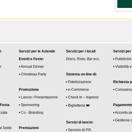
i
Servizi per le Aziende
Servizi per i locali
Servizi per
Eventi e Feste:
Disco, Risto, Bar ecc..
• Pubbliche
r
• Annual Dinner
• Visibilità
• Christmas Party
Sistema on-line di:
• Fidelizzazione
Richiesta 
Promozione
• e-Commerce
• Consulen
• Lancio / Presentazione
• Check In – Ingressi
 Festa
• Sponsoring
Pagamento 
• Biglietteria 🎟
zzata
• Co - Branding
• Acconto p
• Gestione 
Servizi di lancio:
l Solito
Premiazioni
• Servizio di P.R.