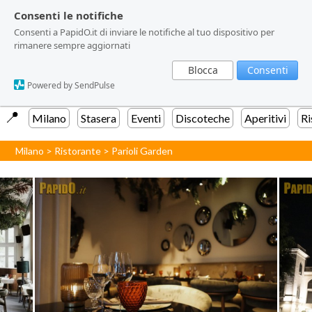
Consenti le notifiche
Consenti le notifiche
Consenti a PapidO.it di inviare le notifiche al tuo dispositivo per
Consenti a PapidO.it di inviare le notifiche al tuo dispositivo per
rimanere sempre aggiornati
rimanere sempre aggiornati
Blocca
Blocca
Consenti
Consenti
Powered by SendPulse
Powered by SendPulse
📍️
Milano
Stasera
Eventi
Discoteche
Aperitivi
Ri
Milano
>
Ristorante
>
Parioli Garden