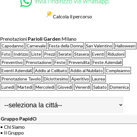
Calcola il percorso
Prenotazioni
Parioli Garden
Milano
Capodanno
Carnevale
Festa della Donna
San Valentino
Halloween
Foto
Indrizzo
Liste
Prezzi
Serate
Stasera
Eventi
Riduzioni
Preventivo
Prenotazione
Feste
Prevendita
Feste Aziendali
Eventi Aziendali
Addio al Celibato
Addio al Nubilato
Compleanno
Prenotazione Tavolo
Diciottesimo
Aperitivo
Laurea
Lunedì
Martedì
Mercoledì
Giovedì
Venerdì
Sabato
Domenica
Gruppo PapidO
• Chi Siamo
• Il Gruppo