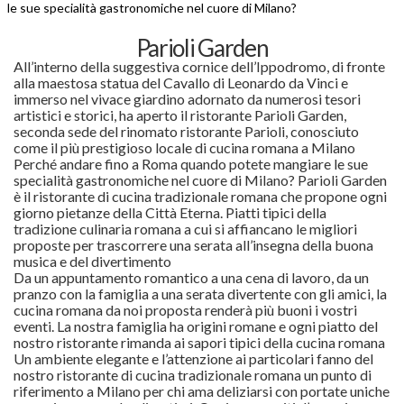
le sue specialità gastronomiche nel cuore di Milano?
Parioli Garden
All’interno della suggestiva cornice dell’Ippodromo, di fronte
alla maestosa statua del Cavallo di Leonardo da Vinci e
immerso nel vivace giardino adornato da numerosi tesori
artistici e storici, ha aperto il ristorante Parioli Garden,
seconda sede del rinomato ristorante Parioli, conosciuto
come il più prestigioso locale di cucina romana a Milano
Perché andare fino a Roma quando potete mangiare le sue
specialità gastronomiche nel cuore di Milano? Parioli Garden
è il ristorante di cucina tradizionale romana che propone ogni
giorno pietanze della Città Eterna. Piatti tipici della
tradizione culinaria romana a cui si affiancano le migliori
proposte per trascorrere una serata all’insegna della buona
musica e del divertimento
Da un appuntamento romantico a una cena di lavoro, da un
pranzo con la famiglia a una serata divertente con gli amici, la
cucina romana da noi proposta renderà più buoni i vostri
eventi. La nostra famiglia ha origini romane e ogni piatto del
nostro ristorante rimanda ai sapori tipici della cucina romana
Un ambiente elegante e l’attenzione ai particolari fanno del
nostro ristorante di cucina tradizionale romana un punto di
riferimento a Milano per chi ama deliziarsi con portate uniche