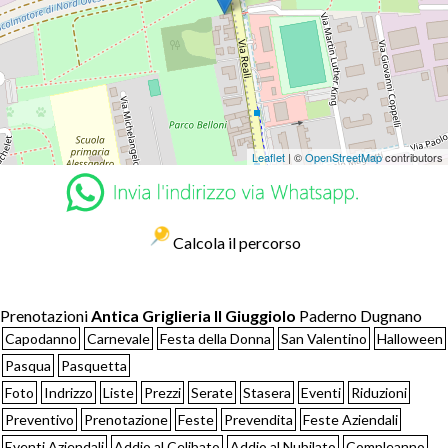
Leaflet
| ©
OpenStreetMap
contributors
Calcola il percorso
Prenotazioni
Antica Griglieria Il Giuggiolo
Paderno Dugnano
Capodanno
Carnevale
Festa della Donna
San Valentino
Halloween
Pasqua
Pasquetta
Foto
Indrizzo
Liste
Prezzi
Serate
Stasera
Eventi
Riduzioni
Preventivo
Prenotazione
Feste
Prevendita
Feste Aziendali
Eventi Aziendali
Addio al Celibato
Addio al Nubilato
Compleanno