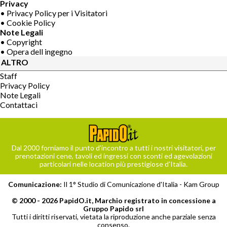
Privacy
• Privacy Policy per i Visitatori
• Cookie Policy
Note Legali
• Copyright
• Opera dell ingegno
ALTRO
Staff
Privacy Policy
Note Legali
Contattaci
Dal 2000 forniamo il punto d’incontro a tutti i nostri visitatori, per
prenotazioni cene, tavoli ed ingressi con sconti ed agevolazioni
particolari nelle location più prestigiose d’Italia.
Comunicazione:
Il 1° Studio di Comunicazione d'Italia -
Kam Group
© 2000 - 2026 PapidO.it, Marchio registrato in concessione a
Gruppo Papido srl
Tutti i diritti riservati, vietata la riproduzione anche parziale senza
consenso.