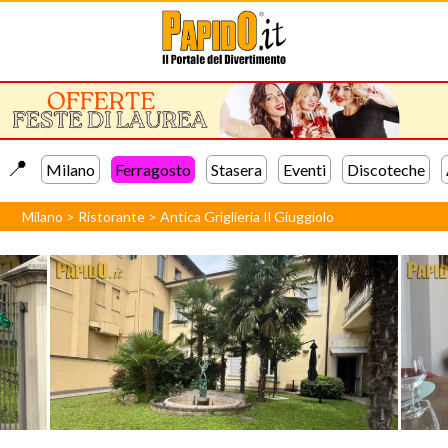
📍️
Milano
Ferragosto
Stasera
Eventi
Discoteche
Milano
>
Ristorante
>
Antica Griglieria Il Giuggiolo