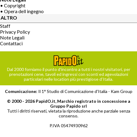
• Copyright
• Opera dell ingegno
ALTRO
Staff
Privacy Policy
Note Legali
Contattaci
Dal 2000 forniamo il punto d’incontro a tutti i nostri visitatori, per
prenotazioni cene, tavoli ed ingressi con sconti ed agevolazioni
particolari nelle location più prestigiose d’Italia.
Comunicazione:
Il 1° Studio di Comunicazione d'Italia -
Kam Group
© 2000 - 2026 PapidO.it, Marchio registrato in concessione a
Gruppo Papido srl
Tutti i diritti riservati, vietata la riproduzione anche parziale senza
consenso.
P.IVA 05474930962