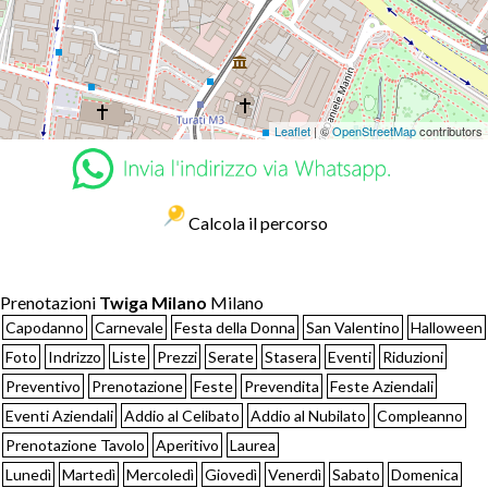
Leaflet
| ©
OpenStreetMap
contributors
Calcola il percorso
Prenotazioni
Twiga Milano
Milano
Capodanno
Carnevale
Festa della Donna
San Valentino
Halloween
Foto
Indrizzo
Liste
Prezzi
Serate
Stasera
Eventi
Riduzioni
Preventivo
Prenotazione
Feste
Prevendita
Feste Aziendali
Eventi Aziendali
Addio al Celibato
Addio al Nubilato
Compleanno
Prenotazione Tavolo
Aperitivo
Laurea
Lunedì
Martedì
Mercoledì
Giovedì
Venerdì
Sabato
Domenica