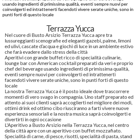
usando ingredienti di primissima qualità, eventi sempre nuovi per
coinvolgerti ed intrattenerti facendoti vivere serate uniche, sono in
punti forti di questo locale
Terrazza Yucca
Nel cuore di Busto Arsizio Terrazza Yucca apre tra
lussureggianti scenografie ed eleganti gazebi, palme, limoni
ed ulivi, cascate d’acqua e giochi di luce in un ambiente estivo
che farà evadere dallo stress della città
Aperitivi con grande buffet ricco di specialità culinarie,
lounge bar con American cocktail preparati da veri e proprio
chef del beverage usando ingredienti di primissima qualità,
eventi sempre nuovi per coinvolgerti ed intrattenerti
facendoti vivere serate uniche, sono in punti forti di questo
locale
La nostra Terrazza Yucca è il posto ideale dove trascorrere
momenti di vero svago in compagnia. Uno staff preparato ed
attento ai suoi clienti saprà accoglierti nel migliore dei modi,
ottimi drink ed ottimo cibo riusciranno a farti vivere nuove
esperienza sensoriali e la nostra musica saprà coinvolgerti e
divertirti in ogni occasione
L'Aperitivo a Busto Arsizio nella Terrazza Yucca, nel centro
della città apre con un aperitivo con buffet mozzafiato.
Specialità di carne, di pesce, risotti, specialità di pasta, stand