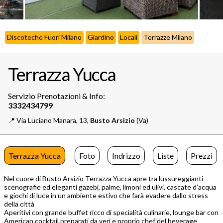
Discoteche Fuori Milano
Giardino
Locali
Terrazze Milano
Terrazza Yucca
Servizio Prenotazioni & Info:
📍️
Via Luciano Manara, 13,
Busto Arsizio
(Va)
Terrazza Yucca
Foto
Indrizzo
Liste
Prezzi
Nel cuore di Busto Arsizio Terrazza Yucca apre tra lussureggianti
scenografie ed eleganti gazebi, palme, limoni ed ulivi, cascate d’acqua
e giochi di luce in un ambiente estivo che farà evadere dallo stress
della città
Aperitivi con grande buffet ricco di specialità culinarie, lounge bar con
American cocktail preparati da veri e proprio chef del beverage