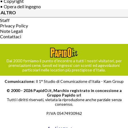
• Copyright
• Opera dell ingegno
ALTRO
Staff
Privacy Policy
Note Legali
Contattaci
Dal 2000 forniamo il punto d’incontro a tutti i nostri visitatori, per
prenotazioni cene, tavoli ed ingressi con sconti ed agevolazioni
particolari nelle location più prestigiose d’Italia.
Comunicazione:
Il 1° Studio di Comunicazione d'Italia -
Kam Group
© 2000 - 2026 PapidO.it, Marchio registrato in concessione a
Gruppo Papido srl
Tutti i diritti riservati, vietata la riproduzione anche parziale senza
consenso.
P.IVA 05474930962