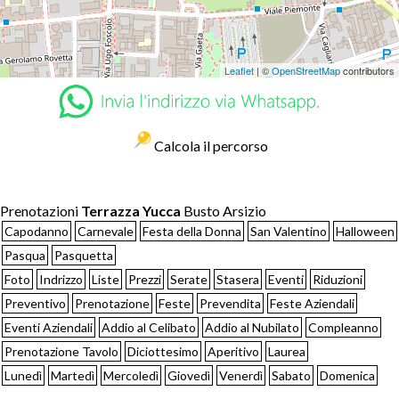
Leaflet
| ©
OpenStreetMap
contributors
Calcola il percorso
Prenotazioni
Terrazza Yucca
Busto Arsizio
Capodanno
Carnevale
Festa della Donna
San Valentino
Halloween
Pasqua
Pasquetta
Foto
Indrizzo
Liste
Prezzi
Serate
Stasera
Eventi
Riduzioni
Preventivo
Prenotazione
Feste
Prevendita
Feste Aziendali
Eventi Aziendali
Addio al Celibato
Addio al Nubilato
Compleanno
Prenotazione Tavolo
Diciottesimo
Aperitivo
Laurea
Lunedì
Martedì
Mercoledì
Giovedì
Venerdì
Sabato
Domenica