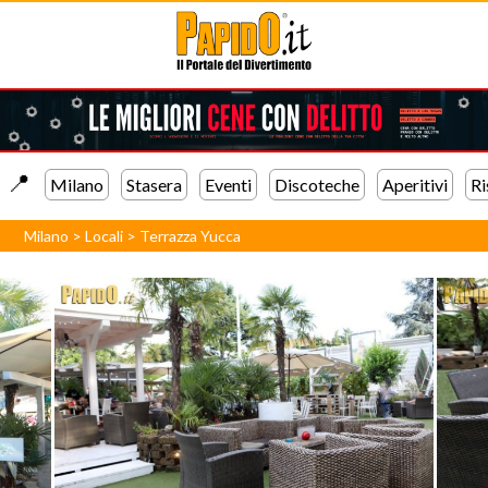
📍️
Milano
Stasera
Eventi
Discoteche
Aperitivi
Ri
Milano
>
Locali
>
Terrazza Yucca