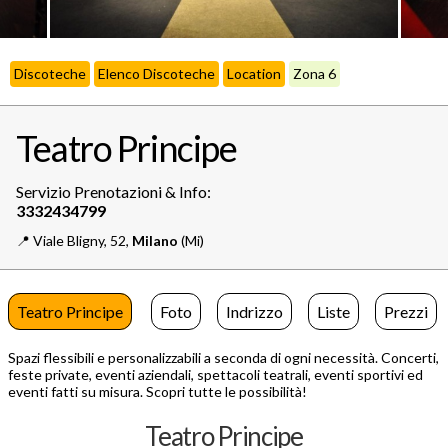
Discoteche
Elenco Discoteche
Location
Zona 6
Teatro Principe
Servizio Prenotazioni & Info:
📍️
Viale Bligny, 52,
Milano
(Mi)
Teatro Principe
Foto
Indrizzo
Liste
Prezzi
Spazi flessibili e personalizzabili a seconda di ogni necessità. Concerti,
feste private, eventi aziendali, spettacoli teatrali, eventi sportivi ed
eventi fatti su misura. Scopri tutte le possibilità!
Teatro Principe