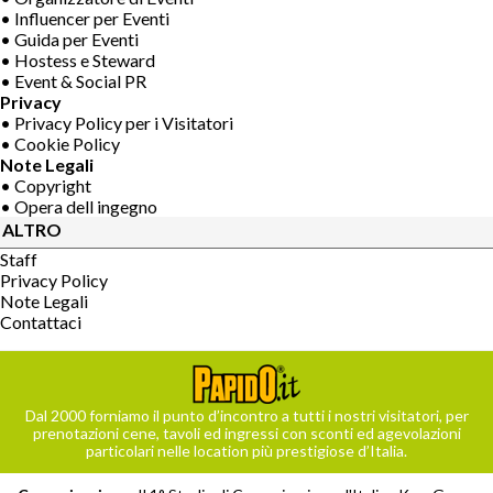
• Influencer per Eventi
• Guida per Eventi
• Hostess e Steward
• Event & Social PR
Privacy
• Privacy Policy per i Visitatori
• Cookie Policy
Note Legali
• Copyright
• Opera dell ingegno
ALTRO
Staff
Privacy Policy
Note Legali
Contattaci
Dal 2000 forniamo il punto d’incontro a tutti i nostri visitatori, per
prenotazioni cene, tavoli ed ingressi con sconti ed agevolazioni
particolari nelle location più prestigiose d’Italia.