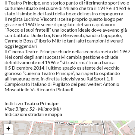
Il Teatro Principe, uno storico punto di riferimento sportivo e
culturale situato nel cuore di Milano che tra il 1949 e il 1961 è
stato il simbolo dei fasti della boxe del nostro dopoguerra
Il regista Luchino Visconti scelse proprio questo luogo per
girare nel 1960 le scene di pugilato del suo capolavoro
“Rocco e i suoi fratelli”, una location ideale dove avevano già
combattuto Duilio Loi, Nino Benvenuti, Sandro Lopopolo,
Carmelo Bossi,Tiberio Mitri e tanti altri campioni divenuti
oggi leggendari
Il Cinema Teatro Principe chiude nella seconda metà del 1967
Nei corsi degli anni successivi cambia gestione e chiude
definitivamente nel 1996 e “si trasforma” in una banca
Il 5 Dicembre 2014, l’ultimo spazio esistente del vecchio
glorioso “Cinema Teatro Principe”, ha riaperto ospitando
all’inaugurazione, in diretta televisiva su Rai Sport 1, il
Campionato Italiano di Pugilato dei pesi welter: Antonio
Moscatiello Vs Riccardo Pintaudi
Indirizzo
Teatro Principe
Viale Bligny, 52 - Milano (Mi)
Indicazioni stradali e mappa
+