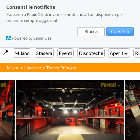
Consenti le notifiche
Consenti le notifiche
Consenti a PapidO.it di inviare le notifiche al tuo dispositivo per
Consenti a PapidO.it di inviare le notifiche al tuo dispositivo per
rimanere sempre aggiornati
rimanere sempre aggiornati
Blocca
Blocca
Consenti
Consenti
Powered by SendPulse
Powered by SendPulse
📍️
Milano
Stasera
Eventi
Discoteche
Aperitivi
Ri
Milano
>
Location
>
Teatro Principe