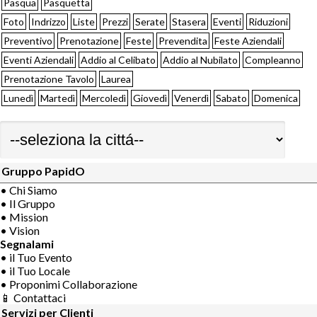
Pasqua
Pasquetta
Foto
Indrizzo
Liste
Prezzi
Serate
Stasera
Eventi
Riduzioni
Preventivo
Prenotazione
Feste
Prevendita
Feste Aziendali
Eventi Aziendali
Addio al Celibato
Addio al Nubilato
Compleanno
Prenotazione Tavolo
Laurea
Lunedì
Martedì
Mercoledì
Giovedì
Venerdì
Sabato
Domenica
Gruppo PapidO
• Chi Siamo
• Il Gruppo
• Mission
• Vision
Segnalami
• il Tuo Evento
• il Tuo Locale
• Proponimi Collaborazione
📱 Contattaci
Servizi per Clienti