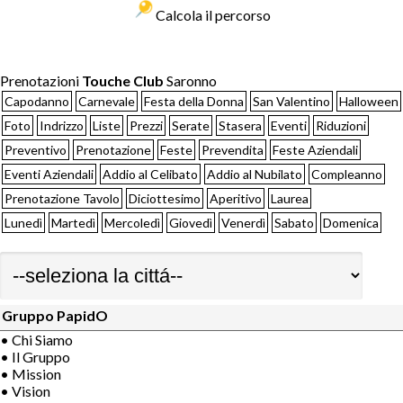
Calcola il percorso
Prenotazioni
Touche Club
Saronno
Capodanno
Carnevale
Festa della Donna
San Valentino
Halloween
Foto
Indrizzo
Liste
Prezzi
Serate
Stasera
Eventi
Riduzioni
Preventivo
Prenotazione
Feste
Prevendita
Feste Aziendali
Eventi Aziendali
Addio al Celibato
Addio al Nubilato
Compleanno
Prenotazione Tavolo
Diciottesimo
Aperitivo
Laurea
Lunedì
Martedì
Mercoledì
Giovedì
Venerdì
Sabato
Domenica
Gruppo PapidO
• Chi Siamo
• Il Gruppo
• Mission
• Vision