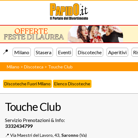
📍️
Milano
Stasera
Eventi
Discoteche
Aperitivi
Ri
Milano
>
Discoteca
>
Touche Club
Discoteche Fuori Milano
Elenco Discoteche
Touche Club
Servizio Prenotazioni & Info:
📍️
Via Maestri del Lavoro, 43,
Saronno
(Va)