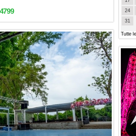
19
20
21
22
23
24
25
17
4799
26
27
28
29
30
31
24
31
Tutte l