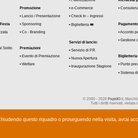
• Fidelizzazione
Richiesta 
Promozione
• e-Commerce
• Consulen
• Lancio / Presentazione
• Check In – Ingressi
 Festa
• Sponsoring
Pagamento 
• Biglietteria 🎟
zzata
• Co - Branding
• Acconto p
• Gestione 
Servizi di lancio:
l Solito
Premiazioni
• Servizio di P.R.
• Evento di Premiazione
Biglietteria
• Nuova Apertura
• Welfare
• Punto pre
• Inaugurazione Stagione
• Sistema di
© 2000 - 2026
PapidO
.it,
Marchio
Tutti i diritti riservati, vie
Chiudendo questo riquadro o proseguendo nella visita, avrai acce