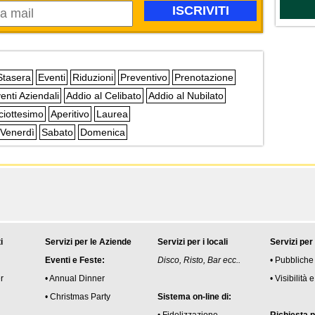
Stasera
Eventi
Riduzioni
Preventivo
Prenotazione
enti Aziendali
Addio al Celibato
Addio al Nubilato
ciottesimo
Aperitivo
Laurea
Venerdì
Sabato
Domenica
i
Servizi per le Aziende
Servizi per i locali
Servizi per
Eventi e Feste:
Disco, Risto, Bar ecc..
• Pubbliche
r
• Annual Dinner
• Visibilità
• Christmas Party
Sistema on-line di: