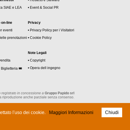
permessi
• Hostess e Steward
za SIAE e LEA
• Event & Social PR
on-line
Privacy
er eventi
• Privacy Policy per i Visitatori
delle prenotazioni
• Cookie Policy
Note Legali
vendita
• Copyright
• Opera dell ingegno
 Biglietteria 🎟
 registrato in concessione a
Gruppo Papido srl
tata la riproduzione anche parziale senza consenso.
P.IVA: IT 05474930962
ttato l'uso dei cookie.
Maggiori Informazioni
Chiudi