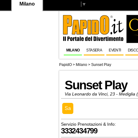
Milano
Select Language
▼
MILANO
STASERA
EVENTI
DISC
PapidO
>
Milano
>
Sunset Play
Sunset Play
Via Leonardo da Vinci, 23 - Mediglia 
Sa
Servizio Prenotazioni & Info:
3332434799