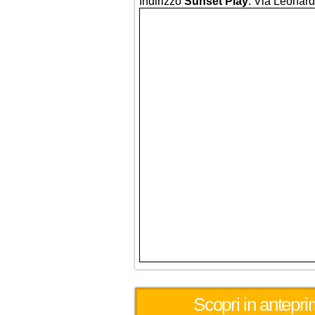
Indirizzo
Sunset Play
: Via Leonard
Scopri in antepri