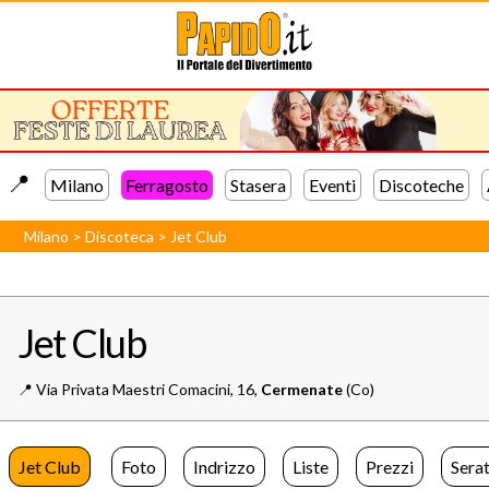
📍️
Milano
Ferragosto
Stasera
Eventi
Discoteche
Milano
>
Discoteca
>
Jet Club
Jet Club
📍️
Via Privata Maestri Comacini, 16,
Cermenate
(Co)
Jet Club
Foto
Indrizzo
Liste
Prezzi
Sera