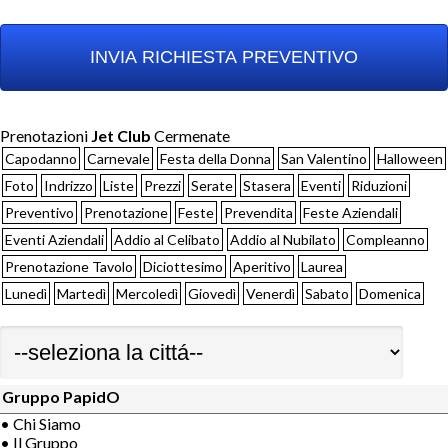
Prenotazioni
Jet Club
Cermenate
Capodanno
Carnevale
Festa della Donna
San Valentino
Halloween
Foto
Indrizzo
Liste
Prezzi
Serate
Stasera
Eventi
Riduzioni
Preventivo
Prenotazione
Feste
Prevendita
Feste Aziendali
Eventi Aziendali
Addio al Celibato
Addio al Nubilato
Compleanno
Prenotazione Tavolo
Diciottesimo
Aperitivo
Laurea
Lunedì
Martedì
Mercoledì
Giovedì
Venerdì
Sabato
Domenica
Gruppo PapidO
• Chi Siamo
• Il Gruppo