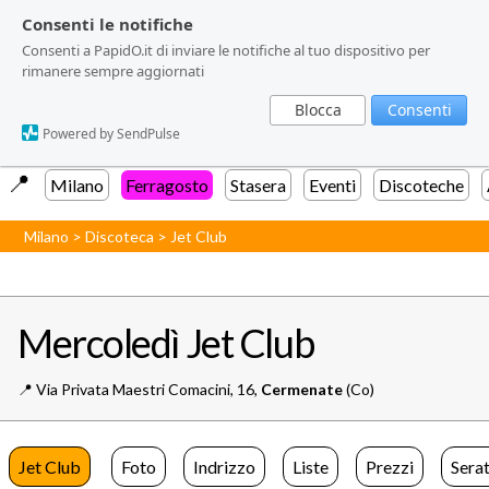
Consenti le notifiche
Consenti le notifiche
Consenti a PapidO.it di inviare le notifiche al tuo dispositivo per
Consenti a PapidO.it di inviare le notifiche al tuo dispositivo per
rimanere sempre aggiornati
rimanere sempre aggiornati
Blocca
Blocca
Consenti
Consenti
Powered by SendPulse
Powered by SendPulse
📍️
Milano
Ferragosto
Stasera
Eventi
Discoteche
Milano
>
Discoteca
>
Jet Club
Mercoledì Jet Club
📍️
Via Privata Maestri Comacini, 16,
Cermenate
(Co)
Jet Club
Foto
Indrizzo
Liste
Prezzi
Sera