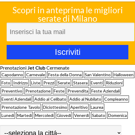
Scopri in anteprima le migliori
serate di Milano
Prenotazioni
Jet Club
Cermenate
Capodanno
Carnevale
Festa della Donna
San Valentino
Halloween
Foto
Indrizzo
Liste
Prezzi
Serate
Stasera
Eventi
Riduzioni
Preventivo
Prenotazione
Feste
Prevendita
Feste Aziendali
Eventi Aziendali
Addio al Celibato
Addio al Nubilato
Compleanno
Prenotazione Tavolo
Diciottesimo
Aperitivo
Laurea
Lunedì
Martedì
Mercoledì
Giovedì
Venerdì
Sabato
Domenica