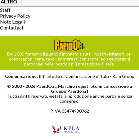
ALTRO
Staff
Privacy Policy
Note Legali
Contattaci
Dal 2000 forniamo il punto d’incontro a tutti i nostri visitatori, per
prenotazioni cene, tavoli ed ingressi con sconti ed agevolazioni
particolari nelle location più prestigiose d’Italia.
Comunicazione:
Il 1° Studio di Comunicazione d'Italia -
Kam Group
© 2000 - 2026 PapidO.it, Marchio registrato in concessione a
Gruppo Papido srl
Tutti i diritti riservati, vietata la riproduzione anche parziale senza
consenso.
P.IVA 05474930962