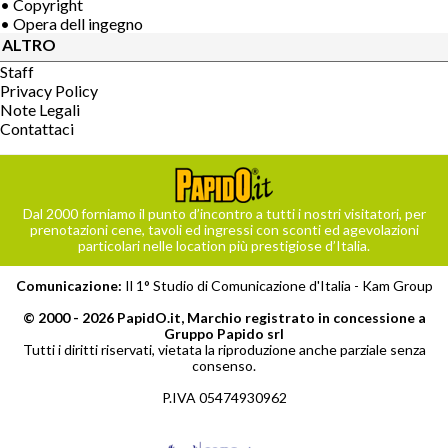
• Copyright
• Opera dell ingegno
ALTRO
Staff
Privacy Policy
Note Legali
Contattaci
Dal 2000 forniamo il punto d’incontro a tutti i nostri visitatori, per
prenotazioni cene, tavoli ed ingressi con sconti ed agevolazioni
particolari nelle location più prestigiose d’Italia.
Comunicazione:
Il 1° Studio di Comunicazione d'Italia -
Kam Group
© 2000 - 2026 PapidO.it, Marchio registrato in concessione a
Gruppo Papido srl
Tutti i diritti riservati, vietata la riproduzione anche parziale senza
consenso.
P.IVA 05474930962