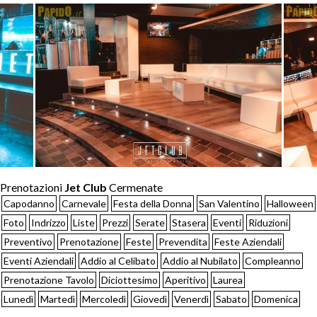
Prenotazioni
Jet Club
Cermenate
Capodanno
Carnevale
Festa della Donna
San Valentino
Halloween
Foto
Indrizzo
Liste
Prezzi
Serate
Stasera
Eventi
Riduzioni
Preventivo
Prenotazione
Feste
Prevendita
Feste Aziendali
Eventi Aziendali
Addio al Celibato
Addio al Nubilato
Compleanno
Prenotazione Tavolo
Diciottesimo
Aperitivo
Laurea
Lunedì
Martedì
Mercoledì
Giovedì
Venerdì
Sabato
Domenica