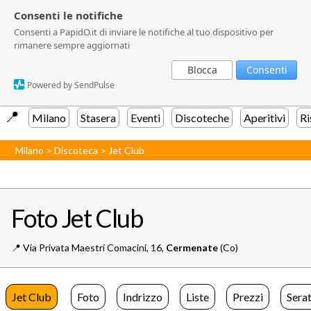
Consenti le notifiche
Consenti le notifiche
Consenti a PapidO.it di inviare le notifiche al tuo dispositivo per
Consenti a PapidO.it di inviare le notifiche al tuo dispositivo per
rimanere sempre aggiornati
rimanere sempre aggiornati
Blocca
Blocca
Consenti
Consenti
Powered by SendPulse
Powered by SendPulse
📍️
Milano
Stasera
Eventi
Discoteche
Aperitivi
Ri
Milano
>
Discoteca
>
Jet Club
Foto Jet Club
📍️
Via Privata Maestri Comacini, 16,
Cermenate
(Co)
Jet Club
Foto
Indrizzo
Liste
Prezzi
Sera