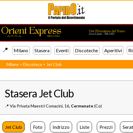
📍️
Milano
Stasera
Eventi
Discoteche
Aperitivi
Ri
Milano
>
Discoteca
>
Jet Club
Stasera Jet Club
📍️
Via Privata Maestri Comacini, 16,
Cermenate
(Co)
Jet Club
Foto
Indrizzo
Liste
Prezzi
Sera