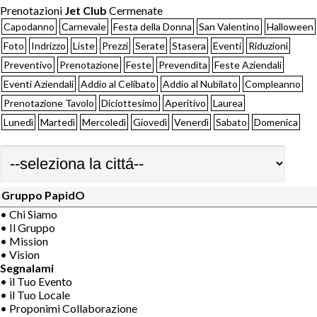
Prenotazioni
Jet Club
Cermenate
Capodanno
Carnevale
Festa della Donna
San Valentino
Halloween
Foto
Indrizzo
Liste
Prezzi
Serate
Stasera
Eventi
Riduzioni
Preventivo
Prenotazione
Feste
Prevendita
Feste Aziendali
Eventi Aziendali
Addio al Celibato
Addio al Nubilato
Compleanno
Prenotazione Tavolo
Diciottesimo
Aperitivo
Laurea
Lunedì
Martedì
Mercoledì
Giovedì
Venerdì
Sabato
Domenica
Gruppo PapidO
• Chi Siamo
• Il Gruppo
• Mission
• Vision
Segnalami
• il Tuo Evento
• il Tuo Locale
• Proponimi Collaborazione