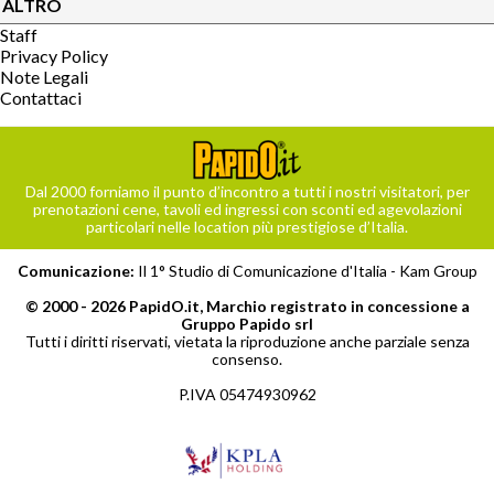
ALTRO
Staff
Privacy Policy
Note Legali
Contattaci
Dal 2000 forniamo il punto d’incontro a tutti i nostri visitatori, per
prenotazioni cene, tavoli ed ingressi con sconti ed agevolazioni
particolari nelle location più prestigiose d’Italia.
Comunicazione:
Il 1° Studio di Comunicazione d'Italia -
Kam Group
© 2000 - 2026 PapidO.it, Marchio registrato in concessione a
Gruppo Papido srl
Tutti i diritti riservati, vietata la riproduzione anche parziale senza
consenso.
P.IVA 05474930962