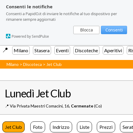
Consenti le notifiche
Consenti le notifiche
Consenti a PapidO.it di inviare le notifiche al tuo dispositivo per
Consenti a PapidO.it di inviare le notifiche al tuo dispositivo per
rimanere sempre aggiornati
rimanere sempre aggiornati
Blocca
Blocca
Consenti
Consenti
Powered by SendPulse
Powered by SendPulse
📍️
Milano
Stasera
Eventi
Discoteche
Aperitivi
Ri
Milano
>
Discoteca
>
Jet Club
Lunedì Jet Club
📍️
Via Privata Maestri Comacini, 16,
Cermenate
(Co)
Jet Club
Foto
Indrizzo
Liste
Prezzi
Sera