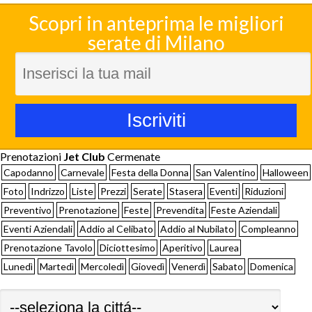
Scopri in anteprima le migliori
serate di Milano
Prenotazioni
Jet Club
Cermenate
Capodanno
Carnevale
Festa della Donna
San Valentino
Halloween
Foto
Indrizzo
Liste
Prezzi
Serate
Stasera
Eventi
Riduzioni
Preventivo
Prenotazione
Feste
Prevendita
Feste Aziendali
Eventi Aziendali
Addio al Celibato
Addio al Nubilato
Compleanno
Prenotazione Tavolo
Diciottesimo
Aperitivo
Laurea
Lunedì
Martedì
Mercoledì
Giovedì
Venerdì
Sabato
Domenica