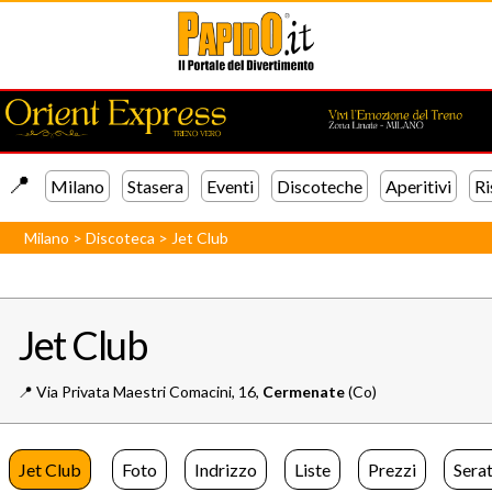
📍️
Milano
Stasera
Eventi
Discoteche
Aperitivi
Ri
Milano
>
Discoteca
>
Jet Club
Jet Club
📍️
Via Privata Maestri Comacini, 16,
Cermenate
(Co)
Jet Club
Foto
Indrizzo
Liste
Prezzi
Sera