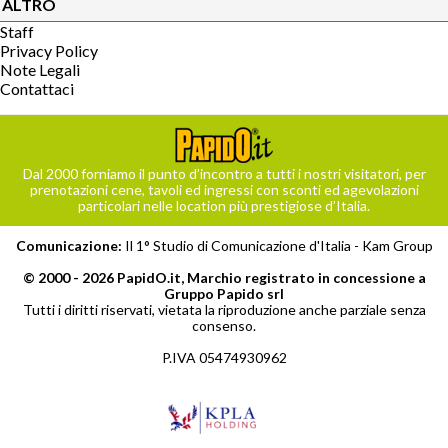
ALTRO
Staff
Privacy Policy
Note Legali
Contattaci
Dal 2000 forniamo il punto d’incontro a tutti i nostri visitatori, per
prenotazioni cene, tavoli ed ingressi con sconti ed agevolazioni
particolari nelle location più prestigiose d’Italia.
Comunicazione:
Il 1° Studio di Comunicazione d'Italia -
Kam Group
© 2000 - 2026 PapidO.it, Marchio registrato in concessione a
Gruppo Papido srl
Tutti i diritti riservati, vietata la riproduzione anche parziale senza
consenso.
P.IVA 05474930962