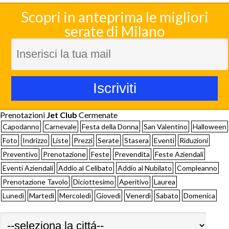
Scopri in anteprima le migliori
serate di Milano
Prenotazioni
Jet Club
Cermenate
Capodanno
Carnevale
Festa della Donna
San Valentino
Halloween
Foto
Indrizzo
Liste
Prezzi
Serate
Stasera
Eventi
Riduzioni
Preventivo
Prenotazione
Feste
Prevendita
Feste Aziendali
Eventi Aziendali
Addio al Celibato
Addio al Nubilato
Compleanno
Prenotazione Tavolo
Diciottesimo
Aperitivo
Laurea
Lunedì
Martedì
Mercoledì
Giovedì
Venerdì
Sabato
Domenica