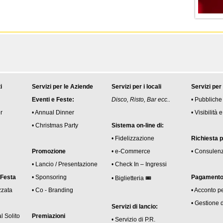
i
Servizi per le Aziende
Servizi per i locali
Servizi per
Eventi e Feste:
Disco, Risto, Bar ecc..
• Pubbliche
r
• Annual Dinner
• Visibilità
• Christmas Party
Sistema on-line di:
• Fidelizzazione
Richiesta 
Promozione
• e-Commerce
• Consulen
• Lancio / Presentazione
• Check In – Ingressi
 Festa
• Sponsoring
Pagamento 
• Biglietteria 🎟
zzata
• Co - Branding
• Acconto p
• Gestione 
Servizi di lancio:
l Solito
Premiazioni
• Servizio di P.R.