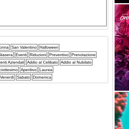
Donna
San Valentino
Halloween
Stasera
Eventi
Riduzioni
Preventivo
Prenotazione
enti Aziendali
Addio al Celibato
Addio al Nubilato
ciottesimo
Aperitivo
Laurea
Venerdì
Sabato
Domenica