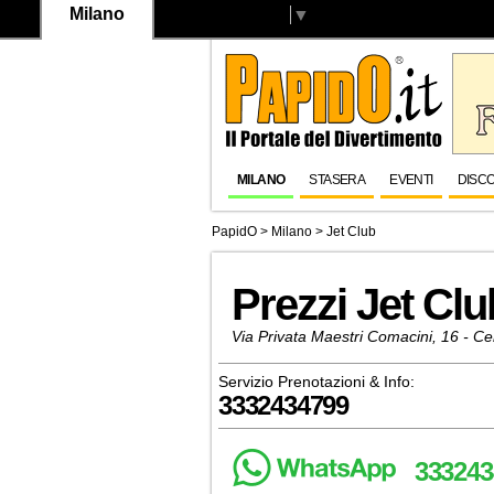
Milano
Select Language
▼
MILANO
STASERA
EVENTI
DISC
PapidO
>
Milano
>
Jet Club
Prezzi Jet Clu
Via Privata Maestri Comacini, 16 - C
Servizio Prenotazioni & Info:
3332434799
333243