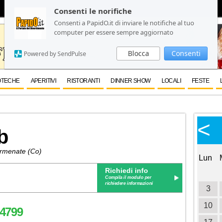
Consenti le norifiche
Consenti le norifiche
Consenti a PapidO.it di inviare le notifiche al tuo
Consenti a PapidO.it di inviare le notifiche al tuo
computer per essere sempre aggiornato
computer per essere sempre aggiornato
Blocca
Blocca
Consenti
Consenti
Powered by SendPulse
Powered by SendPulse
OTECHE
APERITIVI
RISTORANTI
DINNER SHOW
LOCALI
FESTE
Calendario Eventi
<
<
>
b
Ottobre 2026
ermenate (Co)
Lun
Mar
Mer
Gio
Ven
Sab
Dom
Lun
Richiedi info
1
2
3
4
Compila il modulo per
richiedere informazioni
5
6
7
8
9
10
11
3
12
13
14
15
16
17
18
10
4799