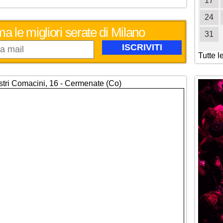
19
20
21
22
23
24
25
17
26
27
28
29
30
31
24
ma le migliori serate di Milano
31
Tutte l
stri Comacini, 16 - Cermenate (Co)