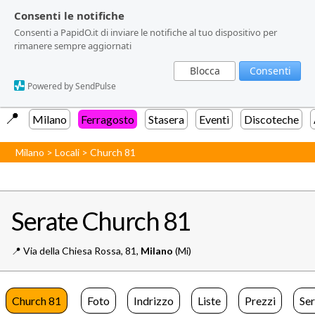
Consenti le notifiche
Consenti le notifiche
Consenti a PapidO.it di inviare le notifiche al tuo dispositivo per
Consenti a PapidO.it di inviare le notifiche al tuo dispositivo per
rimanere sempre aggiornati
rimanere sempre aggiornati
Blocca
Blocca
Consenti
Consenti
Powered by SendPulse
Powered by SendPulse
📍️
Milano
Ferragosto
Stasera
Eventi
Discoteche
Milano
>
Locali
>
Church 81
Serate Church 81
📍️
Via della Chiesa Rossa, 81,
Milano
(Mi)
Church 81
Foto
Indrizzo
Liste
Prezzi
Ser