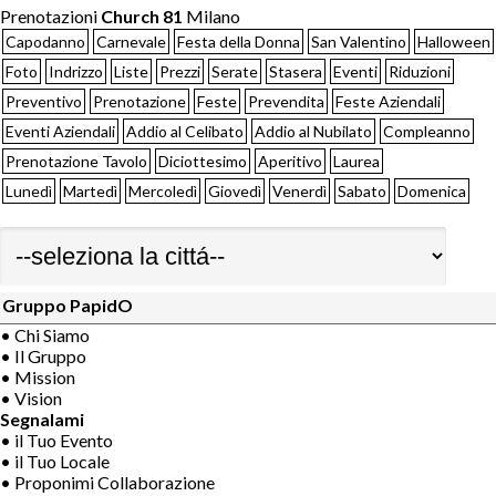
Prenotazioni
Church 81
Milano
Capodanno
Carnevale
Festa della Donna
San Valentino
Halloween
Foto
Indrizzo
Liste
Prezzi
Serate
Stasera
Eventi
Riduzioni
Preventivo
Prenotazione
Feste
Prevendita
Feste Aziendali
Eventi Aziendali
Addio al Celibato
Addio al Nubilato
Compleanno
Prenotazione Tavolo
Diciottesimo
Aperitivo
Laurea
Lunedì
Martedì
Mercoledì
Giovedì
Venerdì
Sabato
Domenica
Gruppo PapidO
• Chi Siamo
• Il Gruppo
• Mission
• Vision
Segnalami
• il Tuo Evento
• il Tuo Locale
• Proponimi Collaborazione