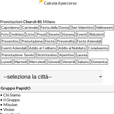
Calcola il percorso
Prenotazioni
Church 81
Milano
Capodanno
Carnevale
Festa della Donna
San Valentino
Halloween
Foto
Indrizzo
Liste
Prezzi
Serate
Stasera
Eventi
Riduzioni
Preventivo
Prenotazione
Feste
Prevendita
Feste Aziendali
Eventi Aziendali
Addio al Celibato
Addio al Nubilato
Compleanno
Prenotazione Tavolo
Diciottesimo
Aperitivo
Laurea
Lunedì
Martedì
Mercoledì
Giovedì
Venerdì
Sabato
Domenica
Gruppo PapidO
• Chi Siamo
• Il Gruppo
• Mission
• Vision