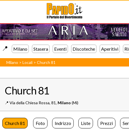
📍️
Milano
Stasera
Eventi
Discoteche
Aperitivi
Ri
Milano
>
Locali
>
Church 81
Church 81
📍️
Via della Chiesa Rossa, 81,
Milano
(Mi)
Church 81
Foto
Indrizzo
Liste
Prezzi
Ser