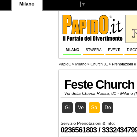
Milano
Select Language
▼
MILANO
STASERA
EVENTI
DISC
PapidO
>
Milano
>
Church 81
> Prenotazioni e 
Feste Church
Via della Chiesa Rossa, 81 - Milano (
Gi
Ve
Sa
Do
Servizio Prenotazioni & Info:
0236561803 / 333243479