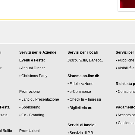
i
Servizi per le Aziende
Servizi per i locali
Servizi per
Eventi e Feste:
Disco, Risto, Bar ecc..
• Pubbliche
r
• Annual Dinner
• Visibilità
• Christmas Party
Sistema on-line di:
• Fidelizzazione
Richiesta 
Promozione
• e-Commerce
• Consulen
• Lancio / Presentazione
• Check In – Ingressi
 Festa
• Sponsoring
Pagamento 
• Biglietteria 🎟
zzata
• Co - Branding
• Acconto p
• Gestione 
Servizi di lancio:
l Solito
Premiazioni
• Servizio di P.R.