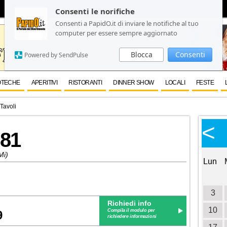
Consenti le norifiche
Consenti le norifiche
Consenti a PapidO.it di inviare le notifiche al tuo
Consenti a PapidO.it di inviare le notifiche al tuo
computer per essere sempre aggiornato
computer per essere sempre aggiornato
Blocca
Blocca
Consenti
Consenti
Powered by SendPulse
Powered by SendPulse
OTECHE
APERITIVI
RISTORANTI
DINNER SHOW
LOCALI
FESTE
Tavoli
Calendario Eventi
<
<
>
 81
Ottobre 2026
Mi)
Lun
Mar
Mer
Gio
Ven
Sab
Dom
Lun
1
2
3
4
5
6
7
8
9
10
11
3
Richiedi info
12
13
14
15
16
17
18
10
Compila il modulo per
9
richiedere informazioni