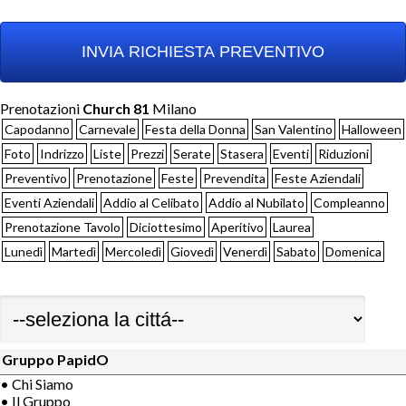
Prenotazioni
Church 81
Milano
Capodanno
Carnevale
Festa della Donna
San Valentino
Halloween
Foto
Indrizzo
Liste
Prezzi
Serate
Stasera
Eventi
Riduzioni
Preventivo
Prenotazione
Feste
Prevendita
Feste Aziendali
Eventi Aziendali
Addio al Celibato
Addio al Nubilato
Compleanno
Prenotazione Tavolo
Diciottesimo
Aperitivo
Laurea
Lunedì
Martedì
Mercoledì
Giovedì
Venerdì
Sabato
Domenica
Gruppo PapidO
• Chi Siamo
• Il Gruppo