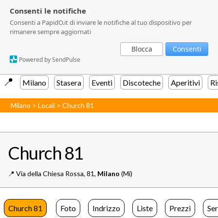
Consenti le notifiche
Consenti le notifiche
Consenti a PapidO.it di inviare le notifiche al tuo dispositivo per
Consenti a PapidO.it di inviare le notifiche al tuo dispositivo per
rimanere sempre aggiornati
rimanere sempre aggiornati
Blocca
Blocca
Consenti
Consenti
Powered by SendPulse
Powered by SendPulse
📍️
Milano
Stasera
Eventi
Discoteche
Aperitivi
Ri
Milano
>
Locali
>
Church 81
Church 81
📍️
Via della Chiesa Rossa, 81,
Milano
(Mi)
Church 81
Foto
Indrizzo
Liste
Prezzi
Ser