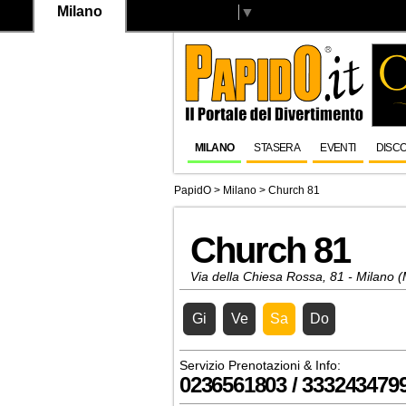
Milano
Select Language
▼
MILANO
STASERA
EVENTI
DISC
PapidO
>
Milano
>
Church 81
Church 81
Via della Chiesa Rossa, 81 - Milano (
Gi
Ve
Sa
Do
Servizio Prenotazioni & Info:
0236561803 / 333243479