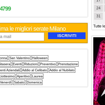
19
20
21
22
23
24
25
17
4799
26
27
28
29
30
31
24
31
Tutte l
ima le migliori serate Milano
Donna
San Valentino
Halloween
Stasera
Eventi
Riduzioni
Preventivo
Prenotazione
enti Aziendali
Addio al Celibato
Addio al Nubilato
ciottesimo
Aperitivo
Laurea
Venerdì
Sabato
Domenica