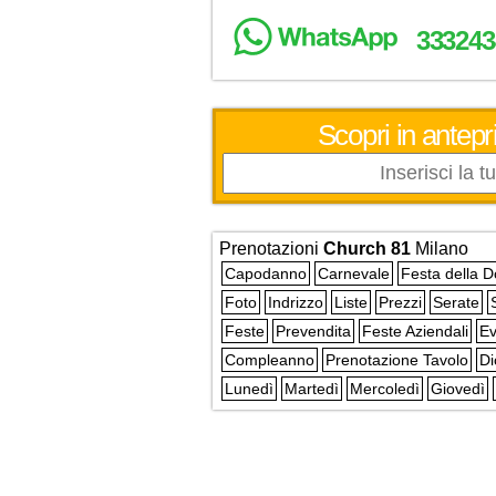
333243
Scopri in antepr
Prenotazioni
Church 81
Milano
Capodanno
Carnevale
Festa della 
Foto
Indrizzo
Liste
Prezzi
Serate
Feste
Prevendita
Feste Aziendali
Ev
Compleanno
Prenotazione Tavolo
Di
Lunedì
Martedì
Mercoledì
Giovedì