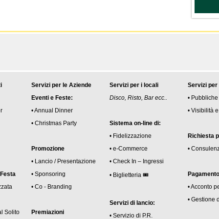
i
Servizi per le Aziende
Servizi per i locali
Servizi per
Eventi e Feste:
Disco, Risto, Bar ecc..
• Pubbliche
r
• Annual Dinner
• Visibilità
• Christmas Party
Sistema on-line di:
• Fidelizzazione
Richiesta 
Promozione
• e-Commerce
• Consulen
• Lancio / Presentazione
• Check In – Ingressi
 Festa
• Sponsoring
Pagamento 
• Biglietteria 🎟
zzata
• Co - Branding
• Acconto p
• Gestione 
Servizi di lancio:
l Solito
Premiazioni
• Servizio di P.R.