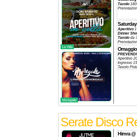
Tavolo
180€
Prenotazio
Saturday
Aperitivo
1
Dinner Sh
Tavolo
da 3
Prenotazio
La Villa
Omaggio
PREVENDIT
Aperitivo 2
Ingresso 
Tavolo Pist
Prenotazio
Moregallo
Serate Disco R
Himra
@