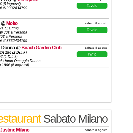
 (5 Ingressi)
Tavolo
ni ✆ 3332434799
@
Molto
sabato 8 agosto
7€
(1 Drink)
Tavolo
ow
30€ a Persona
0€ a Persona
ni ✆ 3332434799
 Donna
@
Beach Garden Club
sabato 8 agosto
A 15€ (2 Drink)
Invito
0€ (1 Drink)
15€ Uomo Omaggio Donna
a 180€ (6 Ingressi)
ni ✆ 3332434799
estaurant
Sabato Milano
Justme Milano
sabato 8 agosto