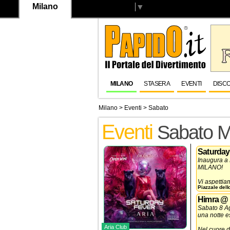
Milano
Select Language
▼
MILANO
STASERA
EVENTI
DISC
Milano
>
Eventi
> Sabato
Eventi
Sabato M
Saturday
Inaugura a 
MILANO!
Vi aspettia
Piazzale dell
alle prime l
Himra
@
Sabato 8 A
una notte es
Aria Club
Nel cuore d