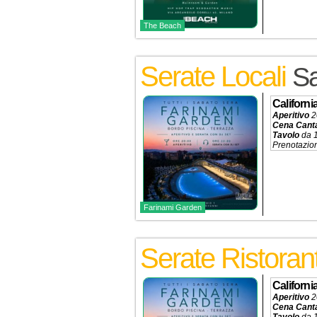
The Beach
Serate Locali
Sa
Californ
Aperitivo
2
Cena Cant
Tavolo
da 
Prenotazio
Farinami Garden
Serate Ristoran
Californ
Aperitivo
2
Cena Cant