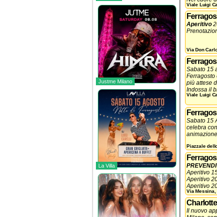
Viale Luigi 
uno degli ev
Ferragost
Aperitivo
2
Prenotazio
Via Don Carl
Ferragos
Sabato 15 a
Ferragosto c
Justme Milano
più attese d
Indossa il b
Viale Luigi 
città e vivi
Vi aspettia
Ferragos
fino alle pr
Sabato 15 A
celebra con
animazione,
Piazzale dell
Vi aspettia
alle prime l
Ferragos
PREVENDIT
La Villa
Aperitivo 1
Aperitivo 
Aperitivo 2
Via Messina,
Ingresso 20
Tavolo Pist
Charlotte
Prenotazio
Il nuovo ap