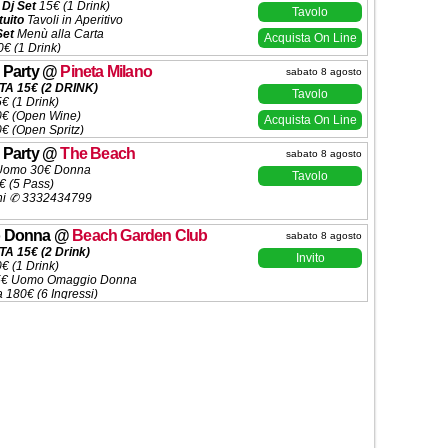
 Dj Set
15€ (1 Drink)
Tavolo
tuito
Tavoli in Aperitivo
Set
Menù alla Carta
Acquista On Line
€ (1 Drink)
 (5 Ingressi)
 Party
@
Pineta Milano
sabato 8 agosto
ni ✆
3332434799
A 15€ (2 DRINK)
Tavolo
5€ (1 Drink)
20€ (Open Wine)
Acquista On Line
0€ (Open Spritz)
€/15€ (1 Drink)
 Party
@
The Beach
sabato 8 agosto
a 250€ (5 Ingressi)
Uomo 30€ Donna
ni ✆ 3332434799
Tavolo
€ (5 Pass)
ni ✆ 3332434799
 Donna
@
Beach Garden Club
sabato 8 agosto
A 15€ (2 Drink)
Invito
0€ (1 Drink)
15€ Uomo Omaggio Donna
a 180€ (6 Ingressi)
ni ✆ 3332434799