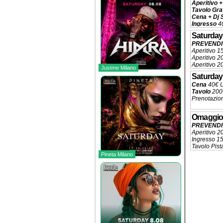
Aperitivo +
Tavolo Gra
Cena + Dj 
Ingresso
40
Tavolo
320€
Saturday
Prenotazio
PREVENDIT
Aperitivo 1
Aperitivo 
Aperitivo 2
Justme Milano
Ingresso 20
Saturday
Tavolo Pist
Cena
40€ 
Prenotazio
Tavolo
200
Prenotazio
Omaggio
PREVENDIT
Aperitivo 2
Ingresso 
Tavolo Pist
Prenotazio
Pineta Milano