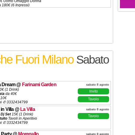
15€ Uomo Omaggio Donna
a 180€ (6 Ingressi)
ni ✆ 3332434799
che Fuori Milano
Sabato
ia Dream
@
Farinami Garden
sabato 8 agosto
0€ (1 Drink)
Invito
ata
da 40€
110€
Tavolo
ni ✆ 3332434799
in Villa
@
La Villa
sabato 8 agosto
 Dj Set
15€ (1 Drink)
Tavolo
tuito
Tavoli in Aperitivo
ni ✆ 3332434799
 Party
@
Moregallo
sabato 8 agosto