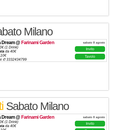
bato Milano
ia Dream
@
Farinami Garden
sabato 8 agosto
0€ (1 Drink)
Invito
ata
da 40€
110€
Tavolo
ni ✆ 3332434799
ti
Sabato Milano
ia Dream
@
Farinami Garden
sabato 8 agosto
0€ (1 Drink)
Invito
ata
da 40€