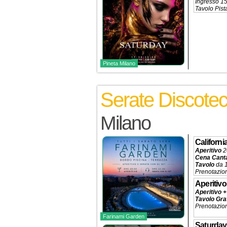
Ingresso 
Tavolo Pist
Prenotazio
Pineta Milano
Serate Discote
Milano
Californ
Aperitivo
2
Cena Cant
Tavolo
da 
Prenotazio
Aperitivo 
Aperitivo +
Tavolo Gra
Prenotazio
Farinami Garden
Saturday