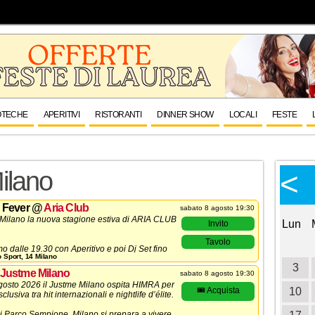
OTECHE
APERITIVI
RISTORANTI
DINNER SHOW
LOCALI
FESTE
Calendario Eventi
<
<
ilano
>
Ottobre 2026
 Fever
@
Aria Club
sabato 8 agosto 19:30
Milano la nuova stagione estiva di ARIA CLUB
Lun
Mar
Mer
Gio
Ven
Sab
Dom
Lun
Invito
Tavolo
1
2
3
4
mo dalle 19.30 con Aperitivo e poi Dj Set fino
o Sport, 14 Milano
uci del mattino.
5
6
7
8
9
10
11
3
Justme Milano
sabato 8 agosto 19:30
gosto 2026 il Justme Milano ospita HIMRA per
12
13
14
15
16
🎟️ Acquista
17
18
10
clusiva tra hit internazionali e nightlife d’élite.
i Parco Sempione, Milano si prepara a vivere