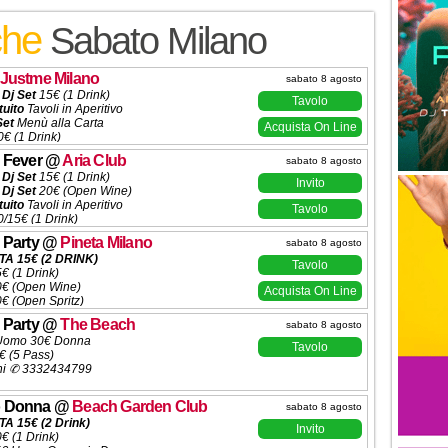
che
Sabato Milano
Justme Milano
sabato 8 agosto
 Dj Set
15€ (1 Drink)
Tavolo
tuito
Tavoli in Aperitivo
Set
Menù alla Carta
Acquista On Line
€ (1 Drink)
 (5 Ingressi)
 Fever
@
Aria Club
sabato 8 agosto
ni ✆
3332434799
 Dj Set
15€ (1 Drink)
Invito
 Dj Set
20€ (Open Wine)
tuito
Tavoli in Aperitivo
Tavolo
/15€ (1 Drink)
ta
200€ (6 Ingressi)
 Party
@
Pineta Milano
sabato 8 agosto
ve
500€ (10 Ingressi)
A 15€ (2 DRINK)
solle
600€ (10 Ingressi)
Tavolo
5€ (1 Drink)
ni ✆ 3332434799
20€ (Open Wine)
Acquista On Line
0€ (Open Spritz)
€/15€ (1 Drink)
 Party
@
The Beach
sabato 8 agosto
a 250€ (5 Ingressi)
Uomo 30€ Donna
ni ✆ 3332434799
Tavolo
€ (5 Pass)
ni ✆ 3332434799
 Donna
@
Beach Garden Club
sabato 8 agosto
A 15€ (2 Drink)
Invito
0€ (1 Drink)