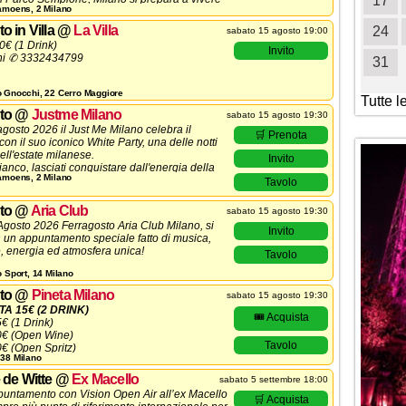
19
20
21
22
23
24
25
17
Camoens, 2 Milano
enti più carichi dell’estate 2026
o in Villa
@
La Villa
26
27
28
29
30
31
24
sabato 15 agosto 19:00
0€ (1 Drink)
Invito
ni ✆ 3332434799
31
o Gnocchi, 22 Cerro Maggiore
Tutte l
to
@
Justme Milano
sabato 15 agosto 19:30
gosto 2026 il Just Me Milano celebra il
🛒 Prenota
on il suo iconico White Party, una delle notti
ell'estate milanese.
Invito
ianco, lasciati conquistare dall'energia della
Camoens, 2 Milano
 un Ferragosto all'insegna dello stile.
Tavolo
mo dalle 19.30 con Aperitivo e/o Serata Dj Set
to
@
Aria Club
sabato 15 agosto 19:30
ime luci della mattina!
gosto 2026 Ferragosto Aria Club Milano, si
Invito
 un appuntamento speciale fatto di musica,
 energia ed atmosfera unica!
Tavolo
o Sport, 14 Milano
mo dalle 19.30 con Aperitivo e poi Dj Set fino
uci del mattino.
to
@
Pineta Milano
sabato 15 agosto 19:30
A 15€ (2 DRINK)
🎟️ Acquista
5€ (1 Drink)
20€ (Open Wine)
Tavolo
0€ (Open Spritz)
 38 Milano
€/15€ (1 Drink)
a 250€ (5 Ingressi)
 de Witte
@
Ex Macello
sabato 5 settembre 18:00
ni ✆ 3332434799
puntamento con Vision Open Air all’ex Macello
🛒 Acquista