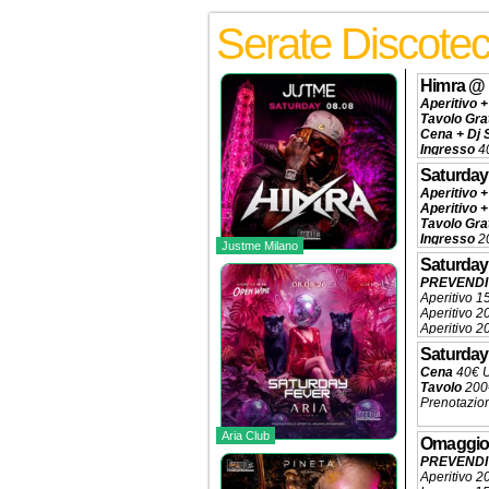
Serate Discote
Himra
@
Aperitivo +
Tavolo Gra
Cena + Dj 
Ingresso
40
Tavolo
320€
Saturday
Prenotazio
Aperitivo +
Aperitivo +
Tavolo Gra
Ingresso
20
Justme Milano
Tavolo Pis
Saturday
Tavolo Pri
PREVENDIT
Tavolo Con
Aperitivo 1
Prenotazio
Aperitivo 
Aperitivo 2
Ingresso 20
Saturday
Tavolo Pist
Cena
40€ 
Prenotazio
Tavolo
200
Prenotazio
Aria Club
Omaggio
PREVENDIT
Aperitivo 2