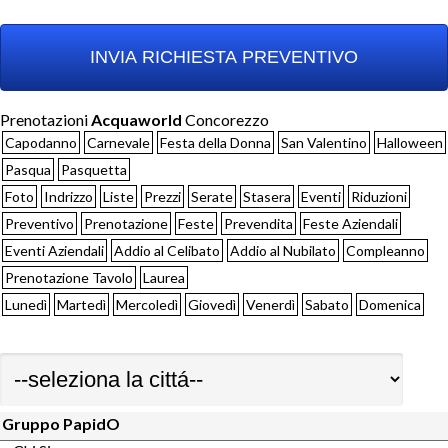
Prenotazioni
Acquaworld
Concorezzo
Capodanno
Carnevale
Festa della Donna
San Valentino
Halloween
Pasqua
Pasquetta
Foto
Indrizzo
Liste
Prezzi
Serate
Stasera
Eventi
Riduzioni
Preventivo
Prenotazione
Feste
Prevendita
Feste Aziendali
Eventi Aziendali
Addio al Celibato
Addio al Nubilato
Compleanno
Prenotazione Tavolo
Laurea
Lunedì
Martedì
Mercoledì
Giovedì
Venerdì
Sabato
Domenica
Gruppo PapidO