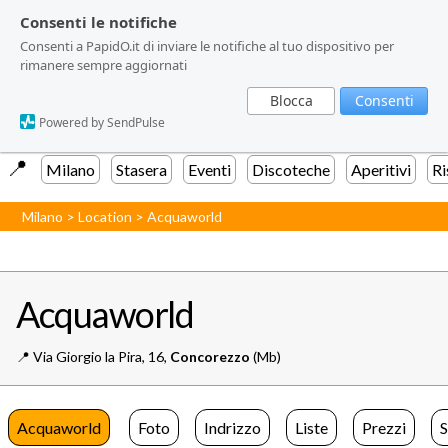
Consenti le notifiche
Consenti le notifiche
Consenti a PapidO.it di inviare le notifiche al tuo dispositivo per
Consenti a PapidO.it di inviare le notifiche al tuo dispositivo per
rimanere sempre aggiornati
rimanere sempre aggiornati
Blocca
Blocca
Consenti
Consenti
Powered by SendPulse
Powered by SendPulse
📍️
Milano
Stasera
Eventi
Discoteche
Aperitivi
Ri
Milano
>
Location
>
Acquaworld
Acquaworld
📍️
Via Giorgio la Pira, 16,
Concorezzo
(Mb)
Acquaworld
Foto
Indrizzo
Liste
Prezzi
S