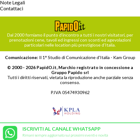
Note Legali
Contattaci
Dal 2000 forniamo il punto d’incontro a tutti i nostri visitatori, per
prenotazioni cene, tavoli ed ingressi con sconti ed agevolazioni
particolari nelle location più prestigiose d’Italia.
Comunicazione:
Il 1° Studio di Comunicazione d'Italia -
Kam Group
© 2000 - 2026 PapidO.it, Marchio registrato in concessione a
Gruppo Papido srl
Tutti i diritti riservati, vietata la riproduzione anche parziale senza
consenso.
P.IVA 05474930962
ISCRIVITI AL CANALE WHATSAPP
Rimani sempre aggiornato sui prossimi eventi e novità