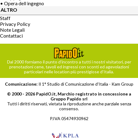
• Opera dell ingegno
ALTRO
Staff
Privacy Policy
Note Legali
Contattaci
Dal 2000 forniamo il punto d’incontro a tutti i nostri visitatori, per
prenotazioni cene, tavoli ed ingressi con sconti ed agevolazioni
particolari nelle location più prestigiose d’Italia.
Comunicazione:
Il 1° Studio di Comunicazione d'Italia -
Kam Group
© 2000 - 2026 PapidO.it, Marchio registrato in concessione a
Gruppo Papido srl
Tutti i diritti riservati, vietata la riproduzione anche parziale senza
consenso.
P.IVA 05474930962