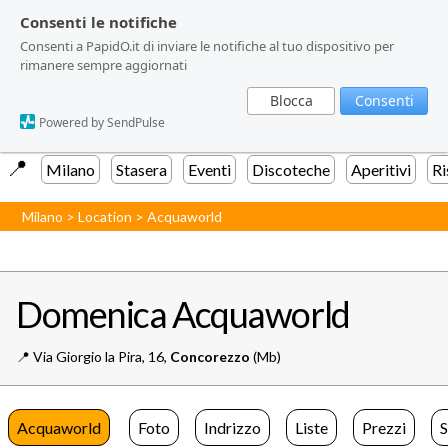
Consenti le notifiche
Consenti le notifiche
Consenti a PapidO.it di inviare le notifiche al tuo dispositivo per
Consenti a PapidO.it di inviare le notifiche al tuo dispositivo per
rimanere sempre aggiornati
rimanere sempre aggiornati
Blocca
Blocca
Consenti
Consenti
Powered by SendPulse
Powered by SendPulse
📍️
Milano
Stasera
Eventi
Discoteche
Aperitivi
Ri
Milano
>
Location
>
Acquaworld
Domenica Acquaworld
📍️
Via Giorgio la Pira, 16,
Concorezzo
(Mb)
Acquaworld
Foto
Indrizzo
Liste
Prezzi
S