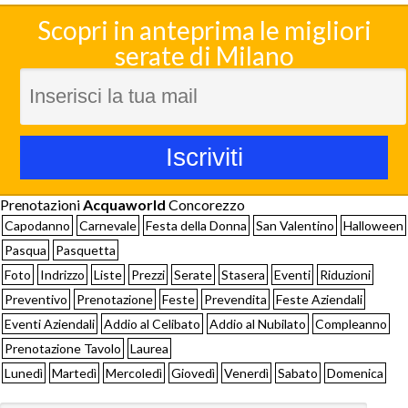
Scopri in anteprima le migliori
serate di Milano
Prenotazioni
Acquaworld
Concorezzo
Capodanno
Carnevale
Festa della Donna
San Valentino
Halloween
Pasqua
Pasquetta
Foto
Indrizzo
Liste
Prezzi
Serate
Stasera
Eventi
Riduzioni
Preventivo
Prenotazione
Feste
Prevendita
Feste Aziendali
Eventi Aziendali
Addio al Celibato
Addio al Nubilato
Compleanno
Prenotazione Tavolo
Laurea
Lunedì
Martedì
Mercoledì
Giovedì
Venerdì
Sabato
Domenica