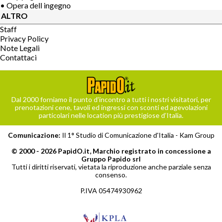
• Opera dell ingegno
ALTRO
Staff
Privacy Policy
Note Legali
Contattaci
Dal 2000 forniamo il punto d’incontro a tutti i nostri visitatori, per
prenotazioni cene, tavoli ed ingressi con sconti ed agevolazioni
particolari nelle location più prestigiose d’Italia.
Comunicazione:
Il 1° Studio di Comunicazione d'Italia -
Kam Group
© 2000 - 2026 PapidO.it, Marchio registrato in concessione a
Gruppo Papido srl
Tutti i diritti riservati, vietata la riproduzione anche parziale senza
consenso.
P.IVA 05474930962