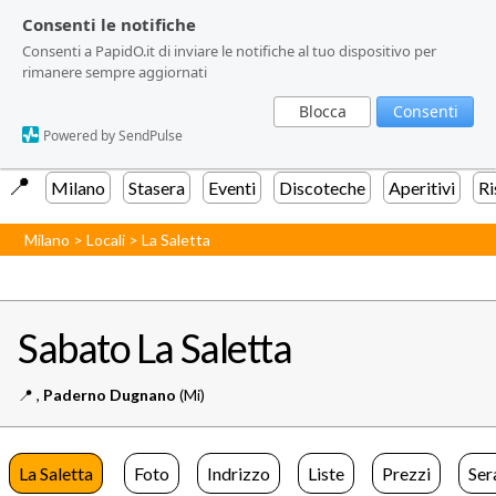
Consenti le notifiche
Consenti le notifiche
Consenti a PapidO.it di inviare le notifiche al tuo dispositivo per
Consenti a PapidO.it di inviare le notifiche al tuo dispositivo per
rimanere sempre aggiornati
rimanere sempre aggiornati
Blocca
Blocca
Consenti
Consenti
Powered by SendPulse
Powered by SendPulse
📍️
Milano
Stasera
Eventi
Discoteche
Aperitivi
Ri
Milano
>
Locali
>
La Saletta
Sabato La Saletta
📍️
,
Paderno Dugnano
(Mi)
La Saletta
Foto
Indrizzo
Liste
Prezzi
Ser