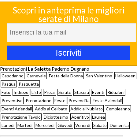
Scopri in anteprima le migliori
serate di Milano
Prenotazioni
La Saletta
Paderno Dugnano
Capodanno
Carnevale
Festa della Donna
San Valentino
Halloween
Pasqua
Pasquetta
Foto
Indrizzo
Liste
Prezzi
Serate
Stasera
Eventi
Riduzioni
Preventivo
Prenotazione
Feste
Prevendita
Feste Aziendali
Eventi Aziendali
Addio al Celibato
Addio al Nubilato
Compleanno
Prenotazione Tavolo
Diciottesimo
Aperitivo
Laurea
Lunedì
Martedì
Mercoledì
Giovedì
Venerdì
Sabato
Domenica