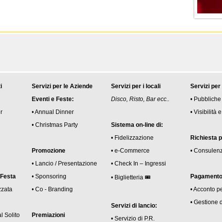
i
Servizi per le Aziende
Servizi per i locali
Servizi per
Eventi e Feste:
Disco, Risto, Bar ecc..
• Pubbliche
r
• Annual Dinner
• Visibilità
• Christmas Party
Sistema on-line di:
• Fidelizzazione
Richiesta 
Promozione
• e-Commerce
• Consulen
• Lancio / Presentazione
• Check In – Ingressi
 Festa
• Sponsoring
Pagamento 
• Biglietteria 🎟
zzata
• Co - Branding
• Acconto p
• Gestione 
Servizi di lancio:
l Solito
Premiazioni
• Servizio di P.R.