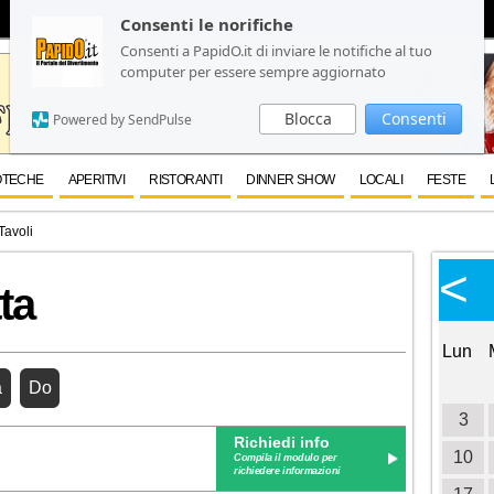
Consenti le norifiche
Consenti le norifiche
Consenti a PapidO.it di inviare le notifiche al tuo
Consenti a PapidO.it di inviare le notifiche al tuo
computer per essere sempre aggiornato
computer per essere sempre aggiornato
Blocca
Blocca
Consenti
Consenti
Powered by SendPulse
Powered by SendPulse
OTECHE
APERITIVI
RISTORANTI
DINNER SHOW
LOCALI
FESTE
Tavoli
Calendario Eventi
<
<
>
ta
Ottobre 2026
Lun
Mar
Mer
Gio
Ven
Sab
Dom
Lun
1
2
3
4
a
Do
5
6
7
8
9
10
11
3
Richiedi info
12
13
14
15
16
17
18
10
Compila il modulo per
richiedere informazioni