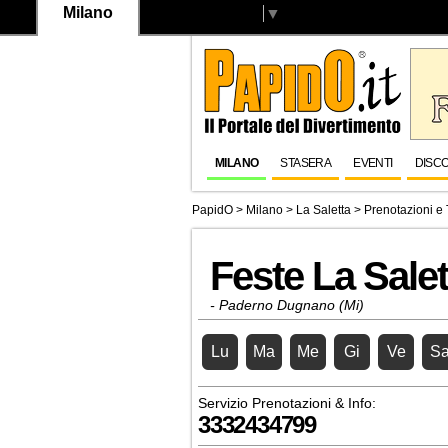
Milano
Select Language
▼
MILANO
STASERA
EVENTI
DISC
PapidO
>
Milano
>
La Saletta
> Prenotazioni e 
Feste La Salet
- Paderno Dugnano (Mi)
Lu
Ma
Me
Gi
Ve
S
Servizio Prenotazioni & Info:
3332434799