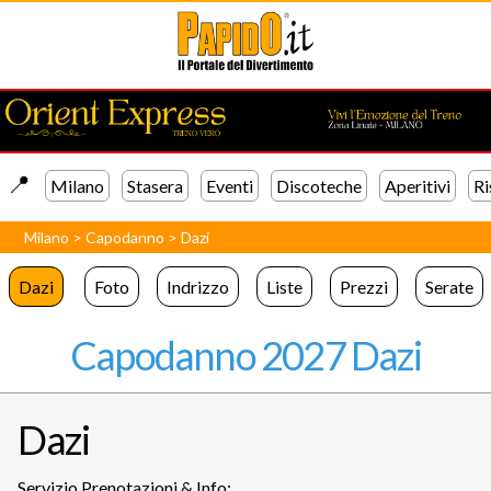
📍️
Milano
Stasera
Eventi
Discoteche
Aperitivi
Ri
Milano
>
Capodanno
>
Dazi
Dazi
Foto
Indrizzo
Liste
Prezzi
Serate
Capodanno 2027 Dazi
Dazi
Servizio Prenotazioni & Info: