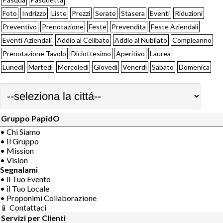
Foto
Indrizzo
Liste
Prezzi
Serate
Stasera
Eventi
Riduzioni
Preventivo
Prenotazione
Feste
Prevendita
Feste Aziendali
Eventi Aziendali
Addio al Celibato
Addio al Nubilato
Compleanno
Prenotazione Tavolo
Diciottesimo
Aperitivo
Laurea
Lunedì
Martedì
Mercoledì
Giovedì
Venerdì
Sabato
Domenica
Gruppo PapidO
• Chi Siamo
• Il Gruppo
• Mission
• Vision
Segnalami
• il Tuo Evento
• il Tuo Locale
• Proponimi Collaborazione
📱 Contattaci
Servizi per Clienti