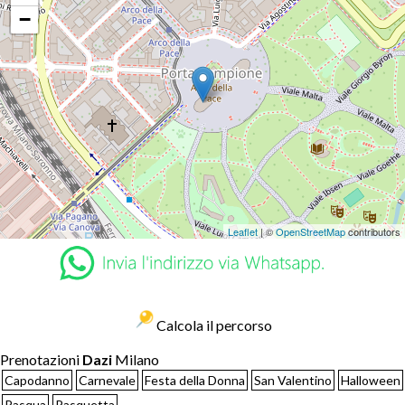
−
Leaflet
| ©
OpenStreetMap
contributors
Calcola il percorso
Prenotazioni
Dazi
Milano
Capodanno
Carnevale
Festa della Donna
San Valentino
Halloween
Pasqua
Pasquetta