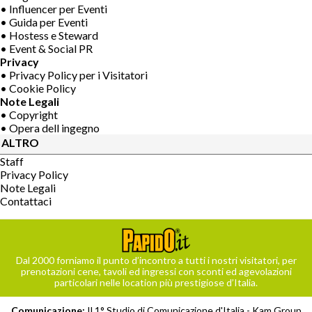
• Influencer per Eventi
• Guida per Eventi
• Hostess e Steward
• Event & Social PR
Privacy
• Privacy Policy per i Visitatori
• Cookie Policy
Note Legali
• Copyright
• Opera dell ingegno
ALTRO
Staff
Privacy Policy
Note Legali
Contattaci
Dal 2000 forniamo il punto d’incontro a tutti i nostri visitatori, per
prenotazioni cene, tavoli ed ingressi con sconti ed agevolazioni
particolari nelle location più prestigiose d’Italia.
Comunicazione:
Il 1° Studio di Comunicazione d'Italia -
Kam Group