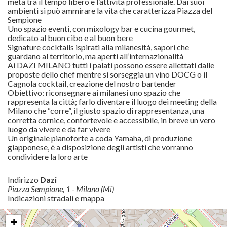
metà tra il tempo libero e l’attività professionale. Dai suoi
ambienti si può ammirare la vita che caratterizza Piazza del
Sempione
Uno spazio eventi, con mixology bar e cucina gourmet,
dedicato al buon cibo e al buon bere
Signature cocktails ispirati alla milanesità, sapori che
guardano al territorio, ma aperti all’internazionalità
Ai DAZI MILANO tutti i palati possono essere allettati dalle
proposte dello chef mentre si sorseggia un vino DOCG o il
Cagnola cocktail, creazione del nostro bartender
Obiettivo: riconsegnare ai milanesi uno spazio che
rappresenta la città; farlo diventare il luogo dei meeting della
Milano che “corre”, il giusto spazio di rappresentanza, una
corretta cornice, confortevole e accessibile, in breve un vero
luogo da vivere e da far vivere
Un originale pianoforte a coda Yamaha, di produzione
giapponese, è a disposizione degli artisti che vorranno
condividere la loro arte
Indirizzo
Dazi
Piazza Sempione, 1 - Milano (Mi)
Indicazioni stradali e mappa
+