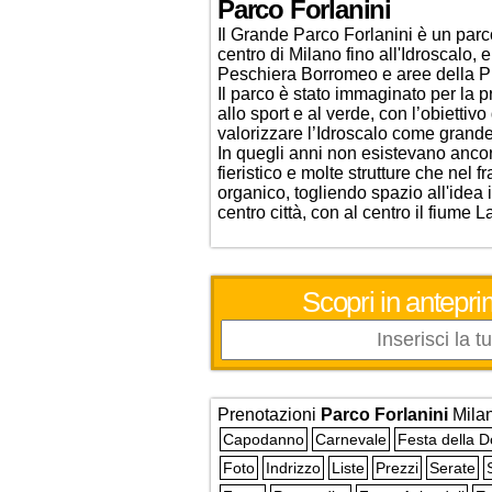
Parco Forlanini
Il Grande Parco Forlanini è un parco
centro di Milano fino all'Idroscalo, 
Peschiera Borromeo e aree della Pr
Il parco è stato immaginato per la 
allo sport e al verde, con l’obiettiv
valorizzare l’Idroscalo come grande
In quegli anni non esistevano ancora 
fieristico e molte strutture che ne
organico, togliendo spazio all'idea 
centro città, con al centro il fiume 
Scopri in antepri
Prenotazioni
Parco Forlanini
Mila
Capodanno
Carnevale
Festa della 
Foto
Indrizzo
Liste
Prezzi
Serate