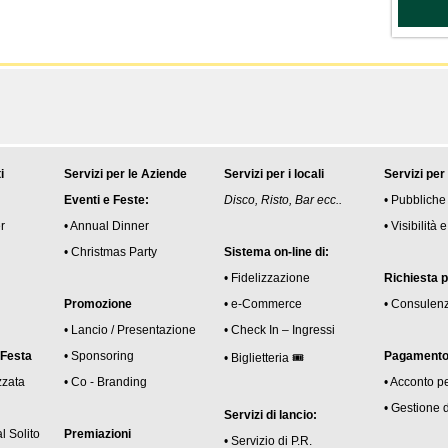
i
Servizi per le Aziende
Servizi per i locali
Servizi per
Eventi e Feste:
Disco, Risto, Bar ecc..
• Pubbliche
r
• Annual Dinner
• Visibilità
• Christmas Party
Sistema on-line di:
• Fidelizzazione
Richiesta 
Promozione
• e-Commerce
• Consulen
• Lancio / Presentazione
• Check In – Ingressi
 Festa
• Sponsoring
Pagamento 
• Biglietteria 🎟
zzata
• Co - Branding
• Acconto p
• Gestione 
Servizi di lancio:
l Solito
Premiazioni
• Servizio di P.R.