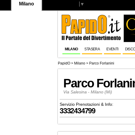
Milano
Select Language
▼
MILANO
STASERA
EVENTI
DISC
PapidO
>
Milano
>
Parco Forlanini
Parco Forlani
Via Salesina - Milano (Mi)
Servizio Prenotazioni & Info:
3332434799