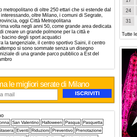
19
20
21
22
23
24
25
17
 metropolitano di oltre 250 ettari che si estende dal
26
27
28
29
30
31
24
e interessando, oltre Milano, i comuni di Segrate,
ovincia, oggi Città Metropolitana
31
prima volta negli anni 50, come grande area dedicata
o di creare un grande polmone per la città e
Tutte l
 bacino degli sport acquatici
la tangenziale, il centro sportivo Saini, il centro
l frattempo si sono sommate senza un disegno
iniziale di una grande parco pubblico a Est del
Lambro
ma le migliori serate di Milano
no
Donna
San Valentino
Halloween
Pasqua
Pasquetta
Stasera
Eventi
Riduzioni
Preventivo
Prenotazione