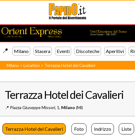
📍️
Milano
Stasera
Eventi
Discoteche
Aperitivi
Ri
Milano
>
Location
>
Terrazza Hotel dei Cavalieri
Terrazza Hotel dei Cavalieri
📍️
Piazza Giuseppe Missori, 1,
Milano
(Mi)
Terrazza Hotel dei Cavalieri
Foto
Indrizzo
Liste