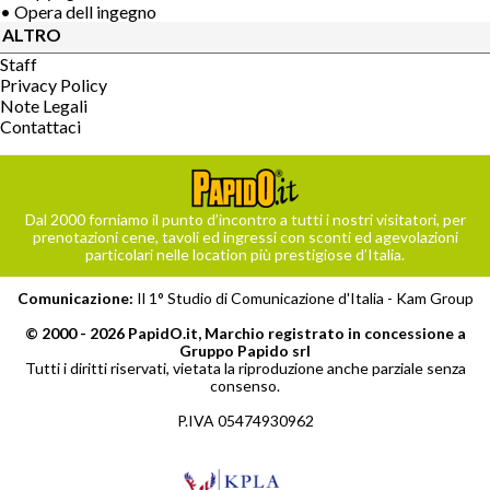
• Opera dell ingegno
ALTRO
Staff
Privacy Policy
Note Legali
Contattaci
Dal 2000 forniamo il punto d’incontro a tutti i nostri visitatori, per
prenotazioni cene, tavoli ed ingressi con sconti ed agevolazioni
particolari nelle location più prestigiose d’Italia.
Comunicazione:
Il 1° Studio di Comunicazione d'Italia -
Kam Group
© 2000 - 2026 PapidO.it, Marchio registrato in concessione a
Gruppo Papido srl
Tutti i diritti riservati, vietata la riproduzione anche parziale senza
consenso.
P.IVA 05474930962