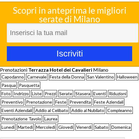
Scopri in anteprima le migliori
serate di Milano
Prenotazioni
Terrazza Hotel dei Cavalieri
Milano
Capodanno
Carnevale
Festa della Donna
San Valentino
Halloween
Pasqua
Pasquetta
Foto
Indrizzo
Liste
Prezzi
Serate
Stasera
Eventi
Riduzioni
Preventivo
Prenotazione
Feste
Prevendita
Feste Aziendali
Eventi Aziendali
Addio al Celibato
Addio al Nubilato
Compleanno
Prenotazione Tavolo
Laurea
Lunedì
Martedì
Mercoledì
Giovedì
Venerdì
Sabato
Domenica