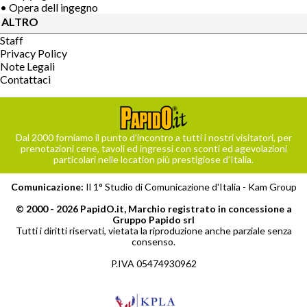
• Opera dell ingegno
ALTRO
Staff
Privacy Policy
Note Legali
Contattaci
Dal 2000 forniamo il punto d’incontro a tutti i nostri visitatori, per
prenotazioni cene, tavoli ed ingressi con sconti ed agevolazioni
particolari nelle location più prestigiose d’Italia.
Comunicazione:
Il 1° Studio di Comunicazione d'Italia -
Kam Group
© 2000 - 2026 PapidO.it, Marchio registrato in concessione a
Gruppo Papido srl
Tutti i diritti riservati, vietata la riproduzione anche parziale senza
consenso.
P.IVA 05474930962