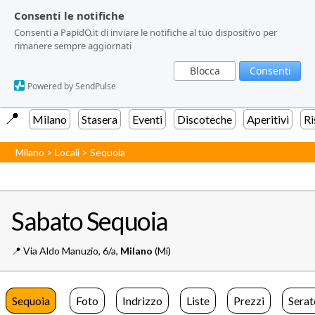
Consenti le notifiche
Consenti le notifiche
Consenti a PapidO.it di inviare le notifiche al tuo dispositivo per
Consenti a PapidO.it di inviare le notifiche al tuo dispositivo per
rimanere sempre aggiornati
rimanere sempre aggiornati
Blocca
Blocca
Consenti
Consenti
Powered by SendPulse
Powered by SendPulse
📍️
Milano
Stasera
Eventi
Discoteche
Aperitivi
Ri
Milano
>
Locali
>
Sequoia
Sabato Sequoia
📍️
Via Aldo Manuzio, 6/a,
Milano
(Mi)
Sequoia
Foto
Indrizzo
Liste
Prezzi
Serat