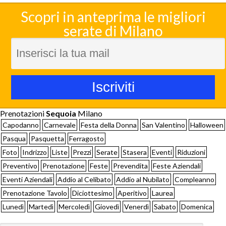
Scopri in anteprima le migliori
serate di Milano
Prenotazioni
Sequoia
Milano
Capodanno
Carnevale
Festa della Donna
San Valentino
Halloween
Pasqua
Pasquetta
Ferragosto
Foto
Indrizzo
Liste
Prezzi
Serate
Stasera
Eventi
Riduzioni
Preventivo
Prenotazione
Feste
Prevendita
Feste Aziendali
Eventi Aziendali
Addio al Celibato
Addio al Nubilato
Compleanno
Prenotazione Tavolo
Diciottesimo
Aperitivo
Laurea
Lunedì
Martedì
Mercoledì
Giovedì
Venerdì
Sabato
Domenica