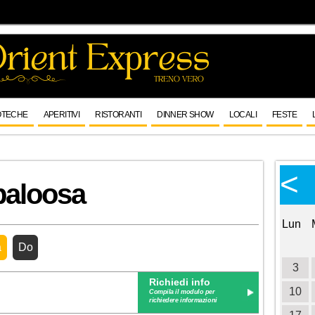
OTECHE
APERITIVI
RISTORANTI
DINNER SHOW
LOCALI
FESTE
Calendario Eventi
<
<
>
paloosa
Ottobre 2026
Lun
Mar
Mer
Gio
Ven
Sab
Dom
Lun
1
2
3
4
a
Do
5
6
7
8
9
10
11
3
Richiedi info
12
13
14
15
16
17
18
10
Compila il modulo per
richiedere informazioni