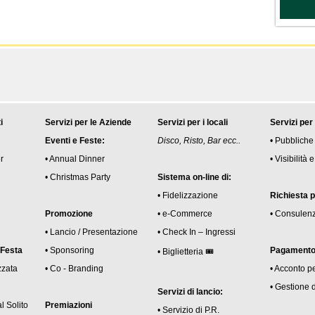
i
Servizi per le Aziende
Servizi per i locali
Servizi per
Eventi e Feste:
Disco, Risto, Bar ecc..
• Pubbliche
r
• Annual Dinner
• Visibilità
• Christmas Party
Sistema on-line di:
• Fidelizzazione
Richiesta 
Promozione
• e-Commerce
• Consulen
• Lancio / Presentazione
• Check In – Ingressi
 Festa
• Sponsoring
Pagamento 
• Biglietteria 🎟
zzata
• Co - Branding
• Acconto p
• Gestione 
Servizi di lancio:
l Solito
Premiazioni
• Servizio di P.R.