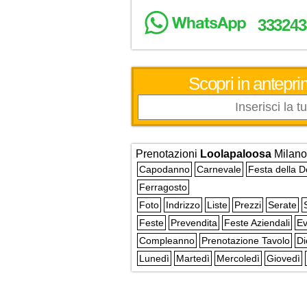
333243
Scopri in antepri
Prenotazioni
Loolapaloosa
Milano
Capodanno
Carnevale
Festa della 
Ferragosto
Foto
Indrizzo
Liste
Prezzi
Serate
Feste
Prevendita
Feste Aziendali
Ev
Compleanno
Prenotazione Tavolo
Di
Lunedì
Martedì
Mercoledì
Giovedì