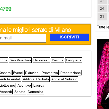
19
20
21
22
23
24
25
17
4799
26
27
28
29
30
31
24
31
Tutte l
ma le migliori serate di Milano
Donna
San Valentino
Halloween
Pasqua
Pasquetta
Stasera
Eventi
Riduzioni
Preventivo
Prenotazione
enti Aziendali
Addio al Celibato
Addio al Nubilato
ciottesimo
Aperitivo
Laurea
Venerdì
Sabato
Domenica