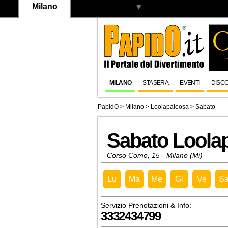
Milano
Select Language
▼
MILANO
STASERA
EVENTI
DISC
PapidO
>
Milano
>
Loolapaloosa
> Sabato
Sabato Loola
Corso Como, 15 - Milano (Mi)
Lu
Ma
Me
Gi
Ve
S
Servizio Prenotazioni & Info:
3332434799