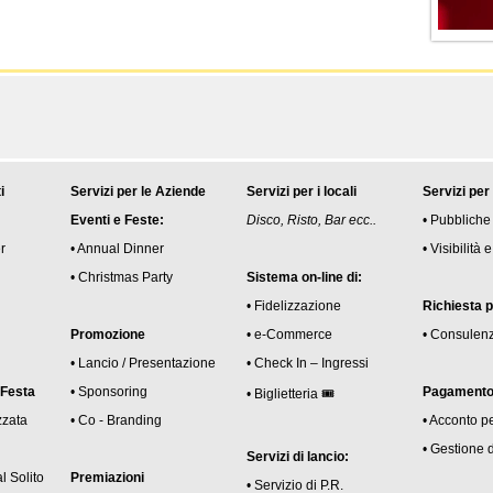
i
Servizi per le Aziende
Servizi per i locali
Servizi per
Eventi e Feste:
Disco, Risto, Bar ecc..
• Pubbliche
r
• Annual Dinner
• Visibilità
• Christmas Party
Sistema on-line di:
• Fidelizzazione
Richiesta 
Promozione
• e-Commerce
• Consulen
• Lancio / Presentazione
• Check In – Ingressi
 Festa
• Sponsoring
Pagamento 
• Biglietteria 🎟
zzata
• Co - Branding
• Acconto p
• Gestione 
Servizi di lancio:
l Solito
Premiazioni
• Servizio di P.R.