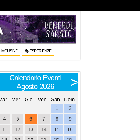
LIMOUSINE
🎭 ESPERIENZE
Calendario Eventi
Calendario E
<
>
Agosto 2026
Settembre 
Mar
Mer
Gio
Ven
Sab
Dom
Lun
Mar
Mer
Gio
Ve
1
2
1
2
3
4
4
5
6
7
8
9
7
8
9
10
1
11
12
13
14
15
16
14
15
16
17
1