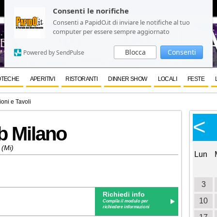
Consenti le norifiche
Consenti le norifiche
Consenti a PapidO.it di inviare le notifiche al tuo
Consenti a PapidO.it di inviare le notifiche al tuo
computer per essere sempre aggiornato
computer per essere sempre aggiornato
Blocca
Blocca
Consenti
Consenti
Powered by SendPulse
Powered by SendPulse
OTECHE
APERITIVI
RISTORANTI
DINNER SHOW
LOCALI
FESTE
oni e Tavoli
Calendario Eventi
<
<
>
ub Milano
Ottobre 2026
 (Mi)
Lun
Mar
Mer
Gio
Ven
Sab
Dom
Lun
1
2
3
4
5
6
7
8
9
10
11
3
Richiedi info
12
13
14
15
16
17
18
10
Compila il modulo per
richiedere informazioni