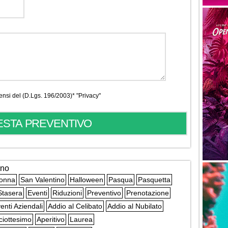
 sensi del (D.Lgs. 196/2003)*
"Privacy"
ano
Donna
San Valentino
Halloween
Pasqua
Pasquetta
Stasera
Eventi
Riduzioni
Preventivo
Prenotazione
enti Aziendali
Addio al Celibato
Addio al Nubilato
ciottesimo
Aperitivo
Laurea