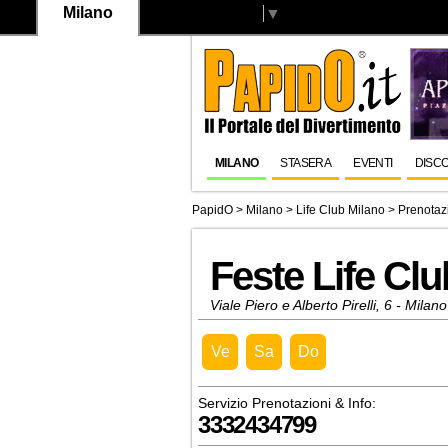
Milano
Select Language
▼
MILANO
STASERA
EVENTI
DISC
PapidO
>
Milano
>
Life Club Milano
> Prenotazi
Feste Life Cl
Viale Piero e Alberto Pirelli, 6 - Milano
Ve
Sa
Do
Servizio Prenotazioni & Info:
3332434799